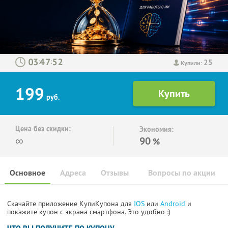
25
:
:
Купили:
199
руб.
Цена без скидки:
Экономия:
∞
90
%
Основное
Адреса
Отзывы
Вопросы по акции
Скачайте приложение КупиКупона для
IOS
или
Android
и
покажите купон с экрана смартфона. Это удобно :)