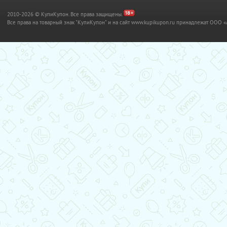
2010-2026 © КупиКупон. Все права защищены.
Все права на товарный знак "КупиКупон" и на сайт www.kupikupon.ru принадлежат OO