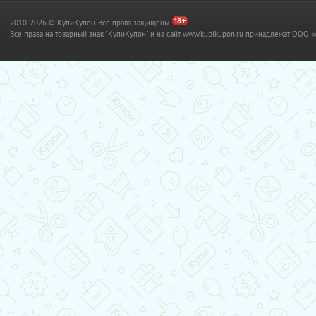
2010-2026 © КупиКупон. Все права защищены.
Все права на товарный знак "КупиКупон" и на сайт www.kupikupon.ru принадлежат OO