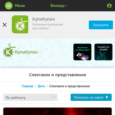
Меню
Вологда
КупиКупон
Мобильное приложение
Загрузить
ещё удобнее
Спектакли и представления
Главная
Дети
Спектакли и представления
Показать на карте
По рейтингу