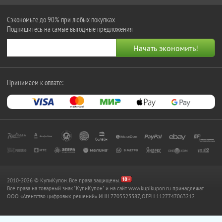
Сэкономьте до 90% при любых покупках
Подпишитесь на самые выгодные предложения
Принимаем к оплате:
2010-2026 © КупиКупон. Все права защищены.
Все права на товарный знак "КупиКупон" и на сайт www.kupikupon.ru принадлежат
OOO «Агентство цифровых решений» ИНН 7705523387, ОГРН 1127747063212