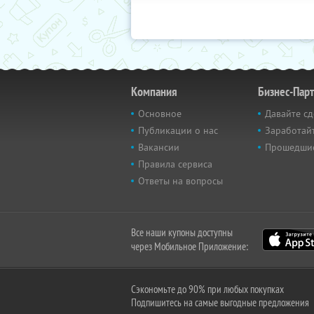
Компания
Бизнес-Пар
Основное
Давайте сд
Публикации о нас
Заработайт
Вакансии
Прошедши
Правила сервиса
Ответы на вопросы
Все наши купоны доступны
через Мобильное Приложение:
Сэкономьте до 90% при любых покупках
Подпишитесь на самые выгодные предложения