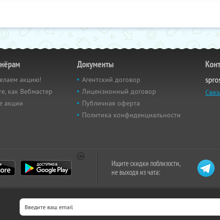
тнёрам
Документы
Кон
елаем акцию!
Агентский договор
spro
е, как Вебмастер
Лицензионный договор
Связ
е акции
Публичная оферта
Политика конфиденциальности
Ищите скидки поблизости,
не выходя из чата: