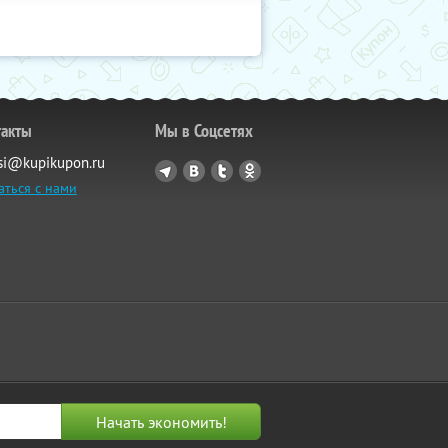
такты
Мы в Соцсетях
si@kupikupon.ru
аться с нами