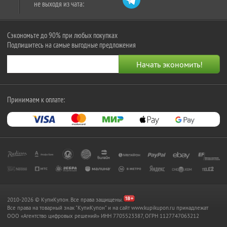
не выходя из чата:
Сэкономьте до 90% при любых покупках
Подпишитесь на самые выгодные предложения
Принимаем к оплате:
2010-2026 © КупиКупон. Все права защищены.
Все права на товарный знак "КупиКупон" и на сайт www.kupikupon.ru принадлежат
OOO «Агентство цифровых решений» ИНН 7705523387, ОГРН 1127747063212