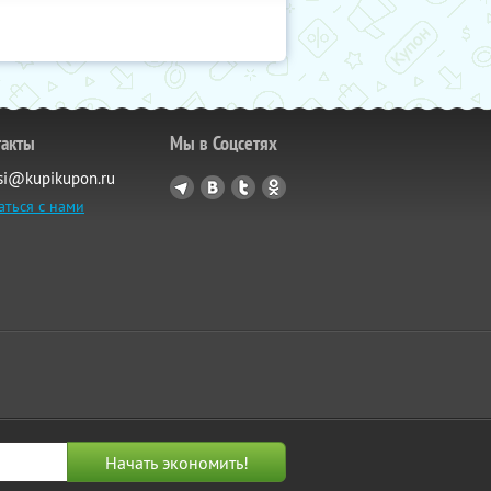
такты
Мы в Соцсетях
si@kupikupon.ru
аться с нами