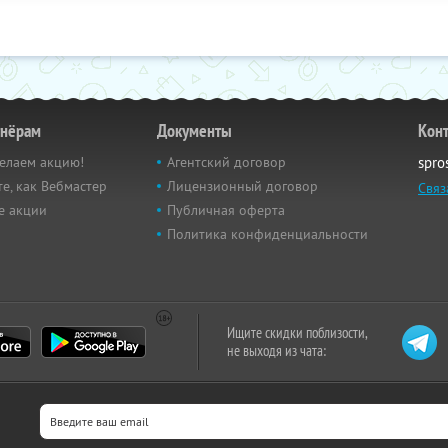
тнёрам
Документы
Кон
елаем акцию!
Агентский договор
spro
е, как Вебмастер
Лицензионный договор
Связ
е акции
Публичная оферта
Политика конфиденциальности
Ищите скидки поблизости,
не выходя из чата: