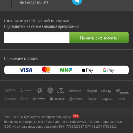
не выходя из чата:
Сэкономьте до 90% при любых покупках
Подпишитесь на самые выгодные предложения
Принимаем к оплате:
2010-2026 © КупиКупон. Все права защищены.
Все права на товарный знак "КупиКупон" и на сайт www.kupikupon.ru принадлежат
OOO «Агентство цифровых решений» ИНН 7705523387, ОГРН 1127747063212