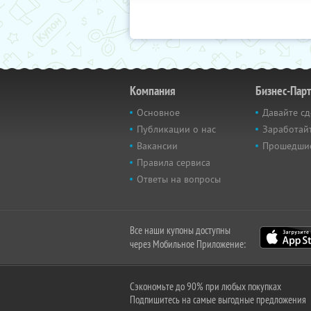
Компания
Бизнес-Пар
Основное
Давайте сд
Публикации о нас
Заработайт
Вакансии
Прошедши
Правила сервиса
Ответы на вопросы
Все наши купоны доступны
через Мобильное Приложение:
Сэкономьте до 90% при любых покупках
Подпишитесь на самые выгодные предложения