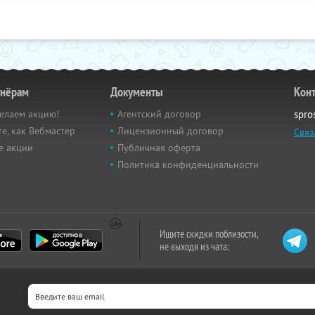
тнёрам
Документы
Кон
елаем акцию!
Агентский договор
spro
е, как Вебмастер
Лицензионный договор
Связ
е акции
Публичная оферта
Политика конфиденциальности
Ищите скидки поблизости,
не выходя из чата: