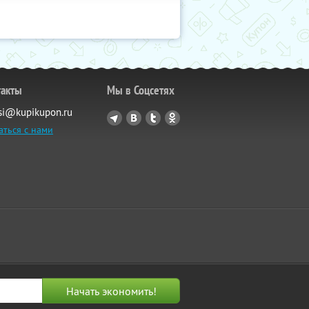
такты
Мы в Соцсетях
si@kupikupon.ru
аться с нами