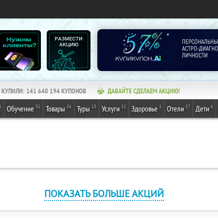
КУПИЛИ:
141 640 194
КУПОНОВ
ДАВАЙТЕ СДЕЛАЕМ АКЦИЮ!
1
31
26
13
12
1
17
6
Обучение
Товары
Туры
Услуги
Здоровье
Отели
Дети
ПОКАЗАТЬ БОЛЬШЕ АКЦИЙ