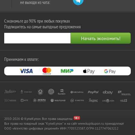
не выходя из чата:
Сэкономьте до 90% при любых покупках
Подпишитесь на самые выгодные предложения
Принимаем к оплате:
2010-2026 © КупиКупон. Все права защищены.
Все права на товарный знак "КупиКупон" и на сайт www.kupikupon.ru принадлежат
OOO «Агентство цифровых решений» ИНН 7705523387, ОГРН 1127747063212