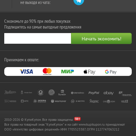
не выходя из чата:
Сэкономьте до 90% при любых покупках
Подпишитесь на самые выгодные предложения
Принимаем к оплате:
2010-2026 © КупиКупон. Все права защищены.
Все права на товарный знак "КупиКупон" и на сайт www.kupikupon.ru принадлежат
OOO «Агентство цифровых решений» ИНН 7705523387, ОГРН 1127747063212