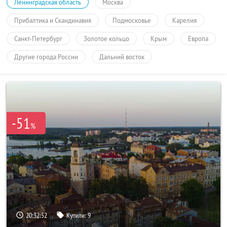
Ленинградская область
Москва
Прибалтика и Скандинавия
Подмосковье
Карелия
Санкт-Петербург
Золотое кольцо
Крым
Европа
Другие города России
Дальний восток
-51
%
20:32:51
Купили:
9