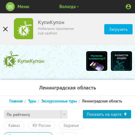
Меню
Вологда
КупиКупон
Мобильное приложение
Загрузить
ещё удобнее
Ленинградская область
Главная
Туры
Экскурсионные туры
Ленинградская область
Показать на карте
По рейтингу
Кавказ
Юг России
Зауралье