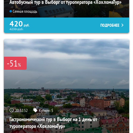
Автобусный тур в Выборг от туроператора «ХохломаТур»
Сенная площадь
420
ПОДРОБНЕЕ
руб.
4230
руб.
-51
%
20:32:51
Купили:
5
Гастрономический тур в Выборг на 1 день от
туроператора «ХохломаТур»