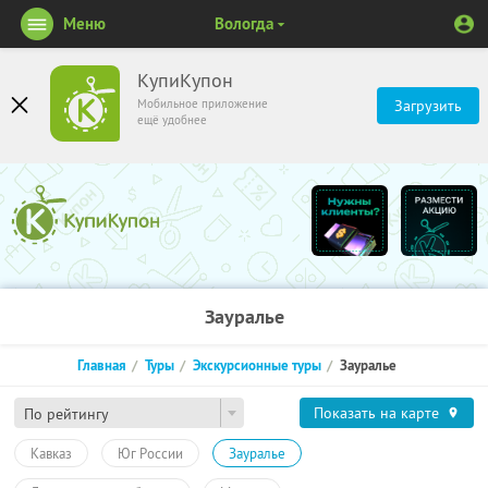
Меню
Вологда
КупиКупон
Мобильное приложение
Загрузить
ещё удобнее
Зауралье
Главная
Туры
Экскурсионные туры
Зауралье
Показать на карте
По рейтингу
Кавказ
Юг России
Зауралье