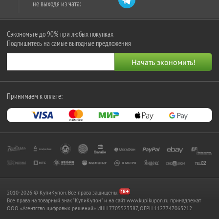
не выходя из чата:
Сэкономьте до 90% при любых покупках
Подпишитесь на самые выгодные предложения
Принимаем к оплате:
2010-2026 © КупиКупон. Все права защищены.
Все права на товарный знак "КупиКупон" и на сайт www.kupikupon.ru принадлежат
OOO «Агентство цифровых решений» ИНН 7705523387, ОГРН 1127747063212