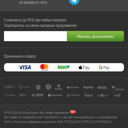
не выходя из чата:
Сэкономьте до 90% при любых покупках
Подпишитесь на самые выгодные предложения
Принимаем к оплате:
2010-2026 © КупиКупон. Все права защищены.
Все права на товарный знак "КупиКупон" и на сайт www.kupikupon.ru принадлежат
OOO «Агентство цифровых решений» ИНН 7705523387, ОГРН 1127747063212