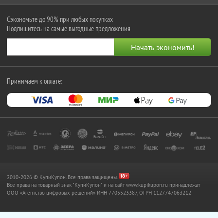
Сэкономьте до 90% при любых покупках
Подпишитесь на самые выгодные предложения
Принимаем к оплате:
2010-2026 © КупиКупон. Все права защищены.
Все права на товарный знак "КупиКупон" и на сайт www.kupikupon.ru принадлежат
OOO «Агентство цифровых решений» ИНН 7705523387, ОГРН 1127747063212