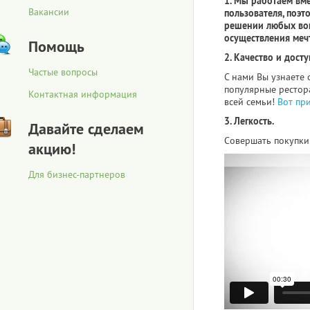
1. Мы работаем вм
Вакансии
пользователя, поэт
решении любых воп
осуществления меч
Помощь
2. Качество и досту
Частые вопросы
С нами Вы узнаете 
популярные рестора
Контактная информация
всей семьи!
Вот пр
3. Легкость.
Давайте сделаем
Совершать покупки 
акцию!
Для бизнес-партнеров