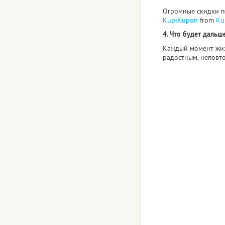
Огромные скидки по
KupiKupon
from
Ku
4. Что будет дальше
Каждый момент жиз
радостным, неповт