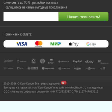
Сэкономьте до 90% при любых покупках
Подпишитесь на самые выгодные предложения
Принимаем к оплате:
2010-2026 © КупиКупон. Все права защищены.
Все права на товарный знак "КупиКупон" и на сайт www.kupikupon.ru принадлежат
OOO «Агентство цифровых решений» ИНН 7705523387, ОГРН 1127747063212