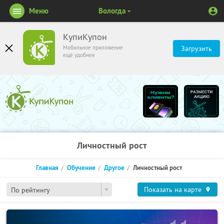
Меню
Вологда
КупиКупон
Мобильное приложение
Загрузить
ещё удобнее
Личностный рост
Главная
Обучение
Другое
Личностный рост
Показать на карте
По рейтингу