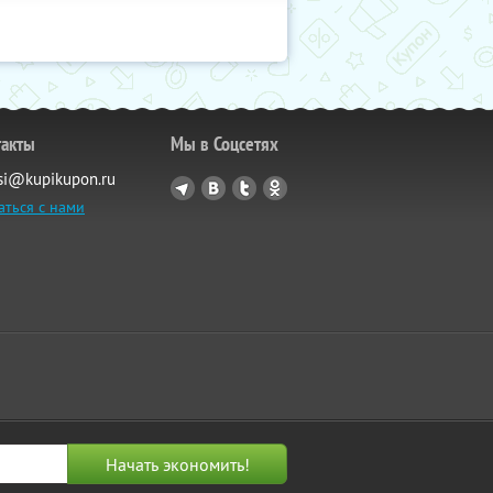
такты
Мы в Соцсетях
si@kupikupon.ru
аться с нами