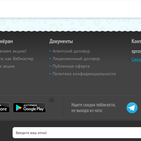
тнёрам
Документы
Кон
елаем акцию!
Агентский договор
spro
е, как Вебмастер
Лицензионный договор
Связ
е акции
Публичная оферта
Политика конфиденциальности
Ищите скидки поблизости,
не выходя из чата: