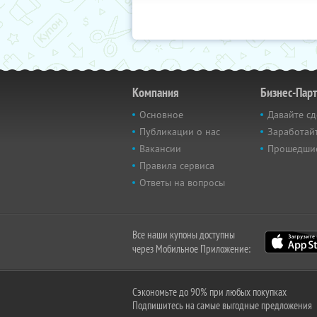
Компания
Бизнес-Пар
Основное
Давайте сд
Публикации о нас
Заработайт
Вакансии
Прошедши
Правила сервиса
Ответы на вопросы
Все наши купоны доступны
через Мобильное Приложение:
Сэкономьте до 90% при любых покупках
Подпишитесь на самые выгодные предложения