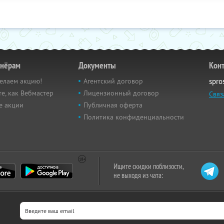
тнёрам
Документы
Кон
елаем акцию!
Агентский договор
spro
е, как Вебмастер
Лицензионный договор
Связ
е акции
Публичная оферта
Политика конфиденциальности
Ищите скидки поблизости,
не выходя из чата: