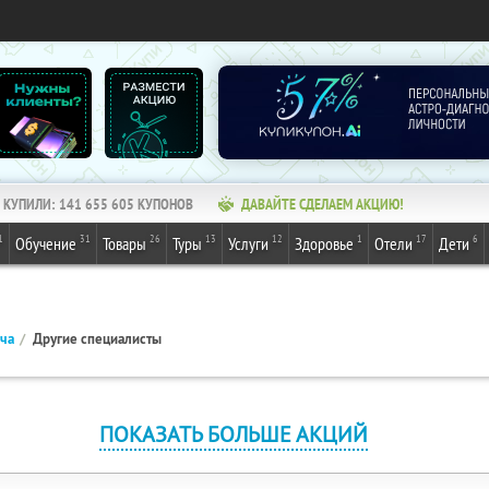
КУПИЛИ:
141 655 607
КУПОНОВ
ДАВАЙТЕ СДЕЛАЕМ АКЦИЮ!
1
31
26
13
12
1
17
6
Обучение
Товары
Туры
Услуги
Здоровье
Отели
Дети
ача
Другие специалисты
ПОКАЗАТЬ БОЛЬШЕ АКЦИЙ