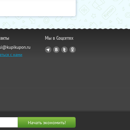
такты
Мы в Соцсетях
si@kupikupon.ru
аться с нами