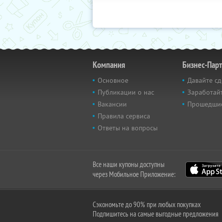
Компания
Бизнес-Пар
Основное
Давайте сд
Публикации о нас
Заработайт
Вакансии
Прошедши
Правила сервиса
Ответы на вопросы
Все наши купоны доступны
через Мобильное Приложение:
Сэкономьте до 90% при любых покупках
Подпишитесь на самые выгодные предложения