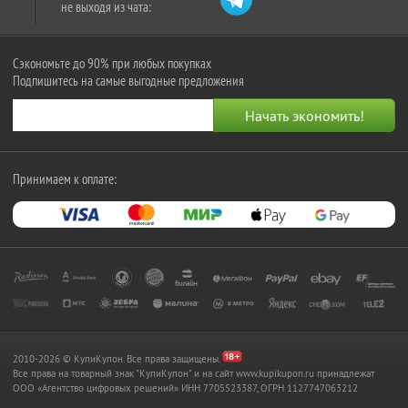
не выходя из чата:
Сэкономьте до 90% при любых покупках
Подпишитесь на самые выгодные предложения
Принимаем к оплате:
2010-2026 © КупиКупон. Все права защищены.
Все права на товарный знак "КупиКупон" и на сайт www.kupikupon.ru принадлежат
OOO «Агентство цифровых решений» ИНН 7705523387, ОГРН 1127747063212