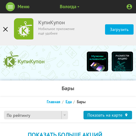
Меню
Вологда
КупиКупон
Мобильное приложение
Загрузить
ещё удобнее
Бары
Главная
Еда
Бары
Показать на карте
По рейтингу
ПОКАЗАТЬ БОЛЬШЕ АКЦИЙ