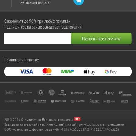
не выходя из чата:
Сэкономьте до 90% при любых покупках
Подпишитесь на самые выгодные предложения
Принимаем к оплате:
2010-2026 © КупиКупон. Все права защищены.
Все права на товарный знак "КупиКупон" и на сайт www.kupikupon.ru принадлежат
OOO «Агентство цифровых решений» ИНН 7705523387, ОГРН 1127747063212