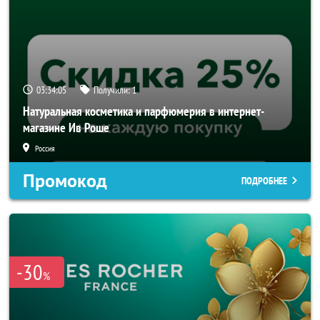
03:34:04
Получили:
1
Натуральная косметика и парфюмерия в интернет-
магазине Ив Роше
Россия
Промокод
ПОДРОБНЕЕ
-30
%