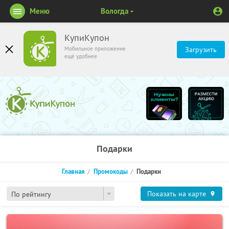
Меню
Вологда
КупиКупон
Мобильное приложение
Загрузить
ещё удобнее
Подарки
Главная
Промокоды
Подарки
Показать на карте
По рейтингу