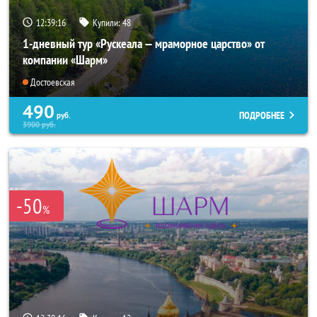
12:39:15
Купили:
48
1-дневный тур «Рускеала — мраморное царство» от
компании «Шарм»
Достоевская
490
ПОДРОБНЕЕ
руб.
3900
руб.
-50
%