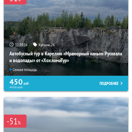
12:39:15
Купили:
24
Автобусный тур в Карелию «Мраморный каньон Рускеала
и водопады» от «ХохломаТур»
Сенная площадь
450
ПОДРОБНЕЕ
руб.
4550
руб.
-51
%