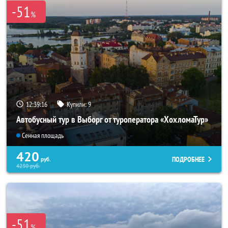
-51
%
12:39:15
Купили:
9
Автобусный тур в Выборг от туроператора «ХохломаТур»
Сенная площадь
420
ПОДРОБНЕЕ
руб.
4230
руб.
-51
%