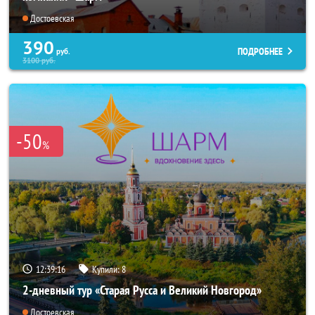
Достоевская
390
ПОДРОБНЕЕ
руб.
3100
руб.
-50
%
12:39:15
Купили:
8
2-дневный тур «Старая Русса и Великий Новгород»
Достоевская