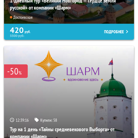
1-дневный тур «Великий Новгород — сердце земли
русской» от компании «Шарм»
Достоевская
420
ПОДРОБНЕЕ
руб.
3300
руб.
-50
%
12:39:15
Купили:
58
Тур на 1 день «Тайны средневекового Выборга» от
компании «Шарм»