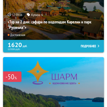
12:39:15
Купили:
6
«Тур на 2 дня: сафари по водопадам Карелии и парк
“Рускеала"»
Достоевская
1620
ПОДРОБНЕЕ
руб.
12900
руб.
-50
%