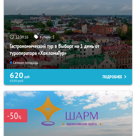
12:39:15
Купили:
5
Гастрономический тур в Выборг на 1 день от
туроператора «ХохломаТур»
Сенная площадь
620
ПОДРОБНЕЕ
руб.
6290
руб.
-50
%