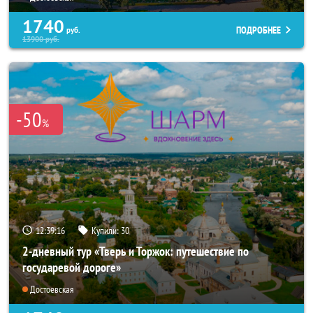
1740
ПОДРОБНЕЕ
руб.
13900
руб.
-50
%
12:39:15
Купили:
30
2-дневный тур «Тверь и Торжок: путешествие по
государевой дороге»
Достоевская