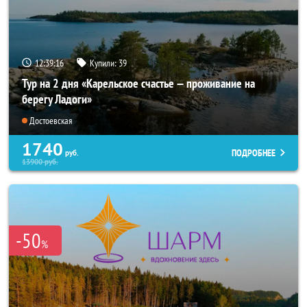
12:39:15
Купили:
39
Тур на 2 дня «Карельское счастье — проживание на
берегу Ладоги»
Достоевская
1740
ПОДРОБНЕЕ
руб.
13900
руб.
-50
%