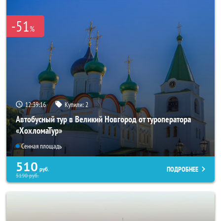
-51
%
12:39:15
Купили:
2
Автобусный тур в Великий Новгород от туроператора
«ХохломаТур»
Сенная площадь
510
ПОДРОБНЕЕ
руб.
5190
руб.