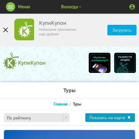
Меню
Вологда
КупиКупон
Мобильное приложение
Загрузить
ещё удобнее
Туры
Главная
Туры
Показать на карте
По рейтингу