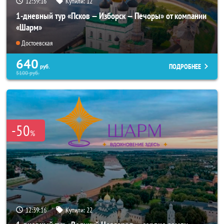
12:39:15
Купили:
12
1-дневный тур «Псков — Изборск — Печоры» от компании
«Шарм»
Достоевская
640
ПОДРОБНЕЕ
руб.
5100
руб.
-50
%
12:39:15
Купили:
22