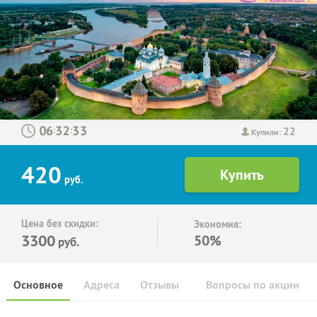
22
:
:
Купили:
420
руб.
Цена без скидки:
Экономия:
3300
50%
руб.
Основное
Адреса
Отзывы
Вопросы по акции