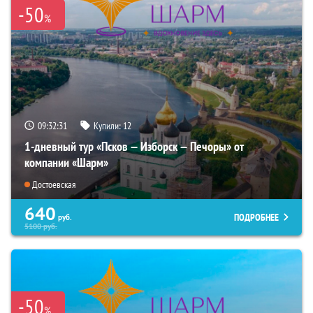
-50
%
09:32:30
Купили:
12
1-дневный тур «Псков — Изборск — Печоры» от
компании «Шарм»
Достоевская
640
ПОДРОБНЕЕ
руб.
5100
руб.
-50
%