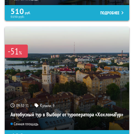
510
ПОДРОБНЕЕ
руб.
5190
руб.
-51
%
09:32:30
Купили:
9
Автобусный тур в Выборг от туроператора «ХохломаТур»
Сенная площадь