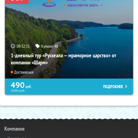
09:32:30
Купили:
48
1-дневный тур «Рускеала — мраморное царство» от
компании «Шарм»
Достоевская
490
ПОДРОБНЕЕ
руб.
3900
руб.
Компания