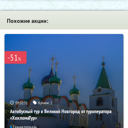
Похожие акции:
-51
%
09:32:30
Купили:
2
Автобусный тур в Великий Новгород от туроператора
«ХохломаТур»
Сенная площадь