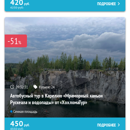
420
ПОДРОБНЕЕ
руб.
4230
руб.
-51
%
09:32:30
Купили:
24
Автобусный тур в Карелию «Мраморный каньон
Рускеала и водопады» от «ХохломаТур»
Сенная площадь
450
ПОДРОБНЕЕ
руб.
4550
руб.