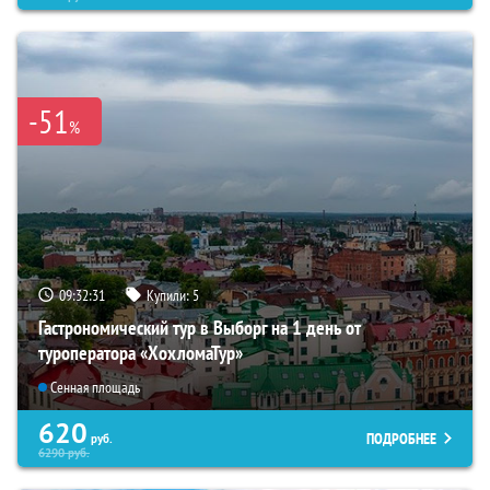
-51
%
09:32:30
Купили:
5
Гастрономический тур в Выборг на 1 день от
туроператора «ХохломаТур»
Сенная площадь
620
ПОДРОБНЕЕ
руб.
6290
руб.