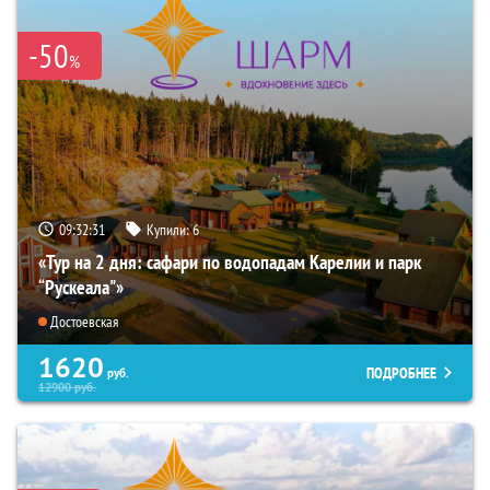
-50
%
09:32:30
Купили:
6
«Тур на 2 дня: сафари по водопадам Карелии и парк
“Рускеала"»
Достоевская
1620
ПОДРОБНЕЕ
руб.
12900
руб.