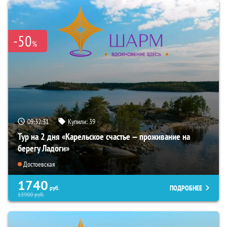
-50
%
09:32:30
Купили:
39
Тур на 2 дня «Карельское счастье — проживание на
берегу Ладоги»
Достоевская
1740
ПОДРОБНЕЕ
руб.
13900
руб.