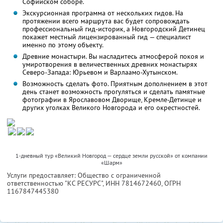
Софийском соборе.
Экскурсионная программа от нескольких гидов. На
протяжении всего маршрута вас будет сопровождать
профессиональный гид-историк, а Новгородский Детинец
покажет местный лицензированный гид — специалист
именно по этому объекту.
Древние монастыри. Вы насладитесь атмосферой покоя и
умиротворения в величественных древних монастырях
Северо-Запада: Юрьевом и Варлаамо-Хутынском.
Возможность сделать фото. Приятным дополнением в этот
день станет возможность прогуляться и сделать памятные
фотографии в Ярославовом Дворище, Кремле-Детинце и
других уголках Великого Новгорода и его окрестностей.
1-дневный тур «Великий Новгород — сердце земли русской» от компании
«Шарм»
Услуги предоставляет: Общество с ограниченной
ответственностью "КС РЕСУРС",
ИНН 7814672460
, ОГРН
1167847445380