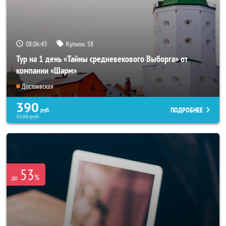
08:06:40
Купили:
58
Тур на 1 день «Тайны средневекового Выборга» от
компании «Шарм»
Достоевская
390
ПОДРОБНЕЕ
руб.
3100
руб.
53
%
до