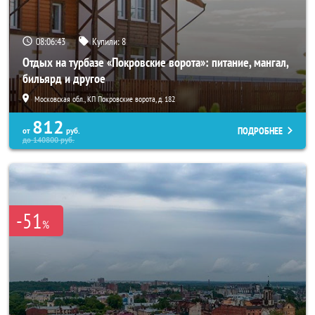
08:06:40
Купили:
8
Отдых на турбазе «Покровские ворота»: питание, мангал,
бильярд и другое
Московская обл., КП Покровские ворота, д. 182
812
ПОДРОБНЕЕ
от
руб.
до
140800
руб.
-51
%