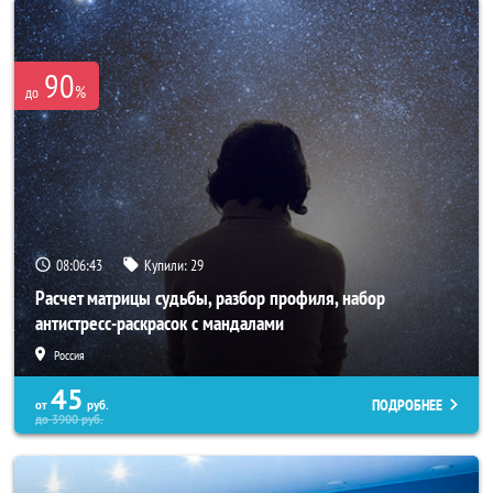
90
%
до
08:06:40
Купили:
29
Расчет матрицы судьбы, разбор профиля, набор
антистресс-раскрасок с мандалами
Россия
45
ПОДРОБНЕЕ
от
руб.
до
3900
руб.