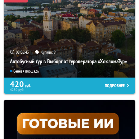
08:06:40
Купили:
9
Автобусный тур в Выборг от туроператора «ХохломаТур»
Сенная площадь
420
ПОДРОБНЕЕ
руб.
4230
руб.