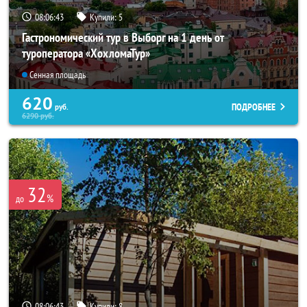
08:06:40
Купили:
5
Гастрономический тур в Выборг на 1 день от
туроператора «ХохломаТур»
Сенная площадь
620
ПОДРОБНЕЕ
руб.
6290
руб.
32
%
до
08:06:40
Купили:
8