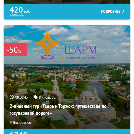
420
ПОДРОБНЕЕ
руб.
3300
руб.
-50
%
08:06:40
Купили:
30
2-дневный тур «Тверь и Торжок: путешествие по
государевой дороге»
Достоевская