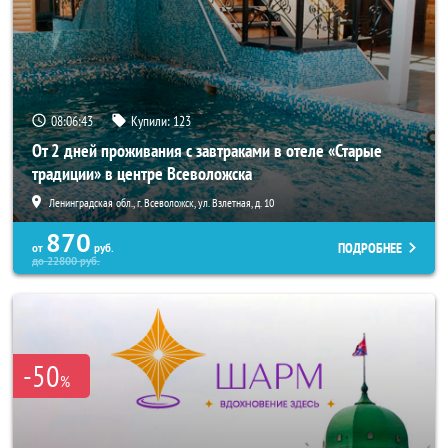
08:06:40
Купили:
123
От 2 дней проживания с завтраками в отеле «Старые
традиции» в центре Всеволожска
Ленинградская обл., г. Всеволожск, ул. Взлетная, д. 10
870
ПОДРОБНЕЕ
от
руб.
до
22800
руб.
-50
%