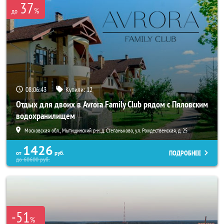
37
%
до
08:06:40
Купили:
12
Отдых для двоих в Avrora Family Club рядом с Пяловским
водохранилищем
Московская обл., Мытищинский р-н, д. Степаньково, ул. Рождественская, д. 25
1426
ПОДРОБНЕЕ
от
руб.
до
60600
руб.
-51
%