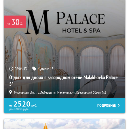
30
%
до
08:06:40
Купили:
13
Отдых для двоих в загородном отеле Malakhovka Palace
5*
Московская обл., г. о. Люберцы, пгт Малаховка, ул. Красковский Обрыв, 7к1
2520
ПОДРОБНЕЕ
от
руб.
до
57000
руб.