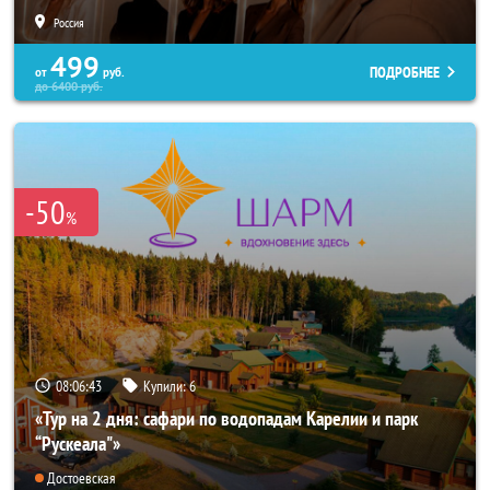
Россия
499
ПОДРОБНЕЕ
от
руб.
до
6400
руб.
-50
%
08:06:40
Купили:
6
«Тур на 2 дня: сафари по водопадам Карелии и парк
“Рускеала"»
Достоевская