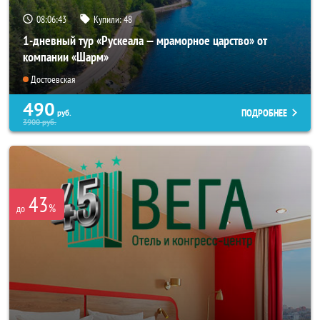
08:06:40
Купили:
48
1-дневный тур «Рускеала — мраморное царство» от
компании «Шарм»
Достоевская
490
ПОДРОБНЕЕ
руб.
3900
руб.
43
%
до