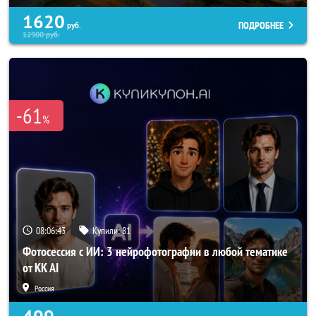
1620
ПОДРОБНЕЕ
руб.
12900
руб.
-61
%
08:06:40
Купили:
81
Фотосессия с ИИ: 3 нейрофотографии в любой тематике
от KK AI
Россия