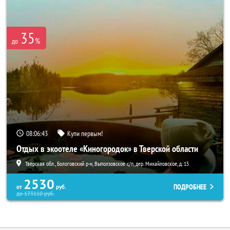
35
%
до
08:06:40
Купи первым!
Отдых в экоотеле «Киногородок» в Тверской области
Тверская обл., Бологовский р-н, Выползовское с/п, дер. Михайловское, д. 15
2530
ПОДРОБНЕЕ
от
руб.
до
173110
руб.