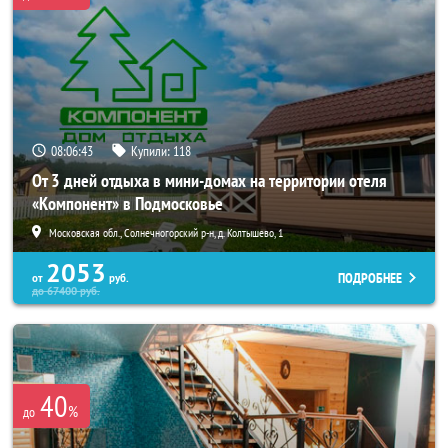
08:06:40
Купили:
118
От 3 дней отдыха в мини-домах на территории отеля
«Компонент» в Подмосковье
Московская обл., Солнечногорский р-н, д. Колтышево, 1
2053
ПОДРОБНЕЕ
от
руб.
до
67400
руб.
40
%
до