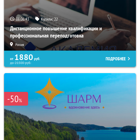
08:06:40
Купили:
22
Дистанционное повышение квалификации и
профессиональная переподготовка
Россия
1880
ПОДРОБНЕЕ
от
руб.
до
21500
руб.
-50
%