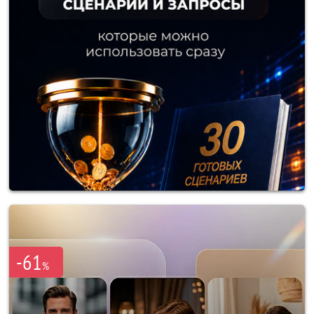
-61
%