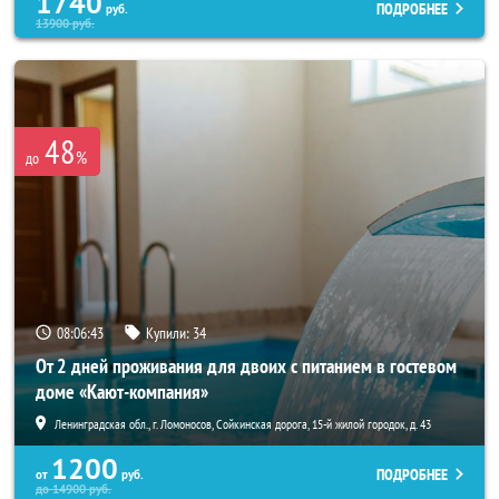
1740
ПОДРОБНЕЕ
руб.
13900
руб.
48
%
до
08:06:40
Купили:
34
От 2 дней проживания для двоих с питанием в гостевом
доме «Кают-компания»
Ленинградская обл., г. Ломоносов, Сойкинская дорога, 15-й жилой городок, д. 43
1200
ПОДРОБНЕЕ
от
руб.
до
14900
руб.