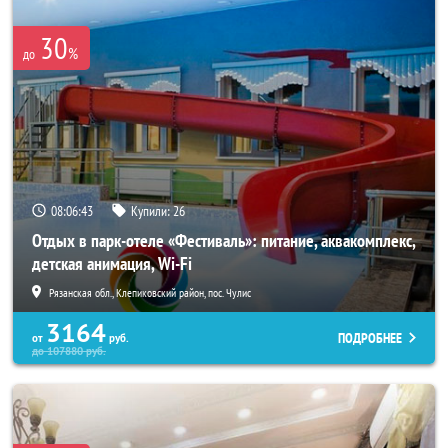
30
%
до
08:06:40
Купили:
26
Отдых в парк-отеле «Фестиваль»: питание, аквакомплекс,
детская анимация, Wi-Fi
Рязанская обл., Клепиковский район, пос. Чулис
3164
ПОДРОБНЕЕ
от
руб.
до
107880
руб.