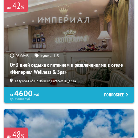
42
%
до
08:06:40
Купили:
115
От 3 дней отдыха с питанием и развлечениями в отеле
«Империал Wellness & Spa»
Калужская обл., г. Обнинск, Киевское ш., д. 11А
4600
ПОДРОБНЕЕ
от
руб.
до
79000
руб.
48
%
до