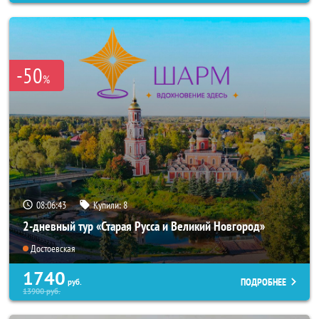
-50
%
08:06:40
Купили:
8
2-дневный тур «Старая Русса и Великий Новгород»
Достоевская
1740
ПОДРОБНЕЕ
руб.
13900
руб.