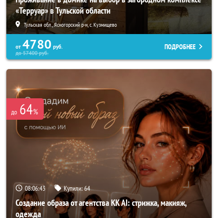
«Терруар» в Тульской области
Тульская обл., Ясногорский р-н, с. Кузмищево
4780
ПОДРОБНЕЕ
от
руб.
до
57400
руб.
64
%
до
08:06:40
Купили:
64
Создание образа от агентства KK AI: стрижка, макияж,
одежда