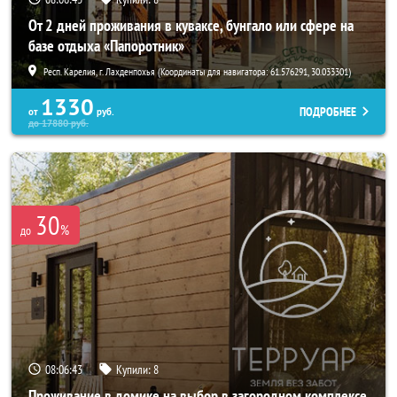
От 2 дней проживания в куваксе, бунгало или сфере на
базе отдыха «Папоротник»
Респ. Карелия, г. Лахденпохья (Координаты для навигатора: 61.576291, 30.033301)
1330
ПОДРОБНЕЕ
от
руб.
до
17880
руб.
30
%
до
08:06:40
Купили:
8
Проживание в домике на выбор в загородном комплексе