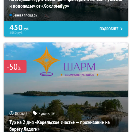
и водопады» от «ХохломаТур»
Сенная площадь
450
ПОДРОБНЕЕ
руб.
4550
руб.
-50
%
08:06:40
Купили:
39
Тур на 2 дня «Карельское счастье — проживание на
берегу Ладоги»