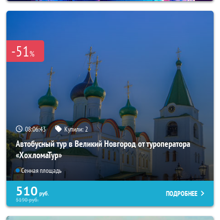
-51
%
08:06:40
Купили:
2
Автобусный тур в Великий Новгород от туроператора
«ХохломаТур»
Сенная площадь
510
ПОДРОБНЕЕ
руб.
5190
руб.