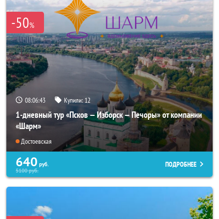
-50
%
08:06:40
Купили:
12
1-дневный тур «Псков — Изборск — Печоры» от компании
«Шарм»
Достоевская
640
ПОДРОБНЕЕ
руб.
5100
руб.