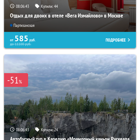
08:06:40
Купили:
44
Отдых для двоих в отеле «Вега Измайлово» в Москве
Партизанская
585
ПОДРОБНЕЕ
от
руб.
до
11100
руб.
-51
%
08:06:40
Купили:
24
Автобусный тур в Карелию «Мраморный каньон Рускеала