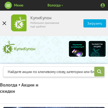
Меню
Вологда
КупиКупон
Мобильное приложение
Загрузить
ещё удобнее
Вологда • Акции и
скидки