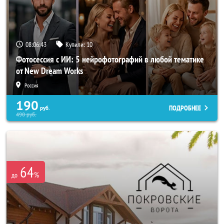
08:06:40
Купили:
10
Фотосессия с ИИ: 5 нейрофотографий в любой тематике
от New Dream Works
Россия
190
ПОДРОБНЕЕ
руб.
490
руб.
64
%
до