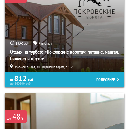
18:43:36
Купили:
7
Отдых на турбазе «Покровские ворота»: питание, мангал,
бильярд и другое
Московская обл., КП Покровские ворота, д. 182
812
ПОДРОБНЕЕ
от
руб.
до
140800
руб.
48
%
до