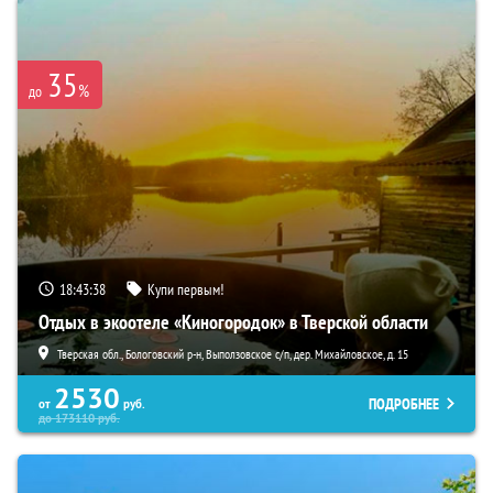
35
%
до
18:43:36
Купи первым!
Отдых в экоотеле «Киногородок» в Тверской области
Тверская обл., Бологовский р-н, Выползовское с/п, дер. Михайловское, д. 15
2530
ПОДРОБНЕЕ
от
руб.
до
173110
руб.