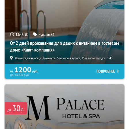
18:43:36
Купили:
34
От 2 дней проживания для двоих с питанием в гостевом
доме «Кают-компания»
Ленинградская обл., г. Ломоносов, Сойкинская дорога, 15-й жилой городок, д. 43
1200
ПОДРОБНЕЕ
от
руб.
до
14900
руб.
30
%
до