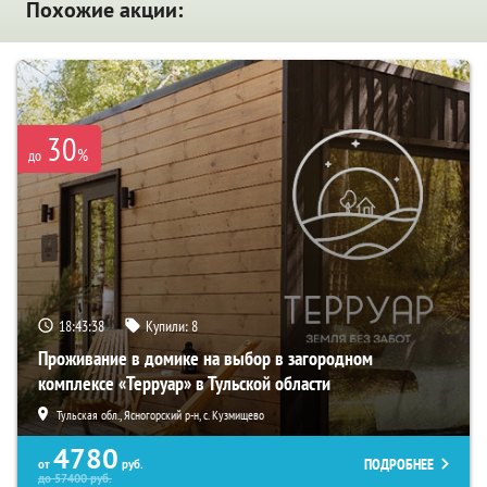
Похожие акции:
30
%
до
18:43:36
Купили:
8
Проживание в домике на выбор в загородном
комплексе «Терруар» в Тульской области
Тульская обл., Ясногорский р-н, с. Кузмищево
4780
ПОДРОБНЕЕ
от
руб.
до
57400
руб.