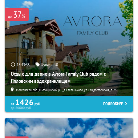
37
%
до
18:43:36
Купили:
10
Отдых для двоих в Avrora Family Club рядом с
Пяловским водохранилищем
Московская обл., Мытищинский р-н, д. Степаньково, ул. Рождественская, д. 25
1426
ПОДРОБНЕЕ
от
руб.
до
60600
руб.