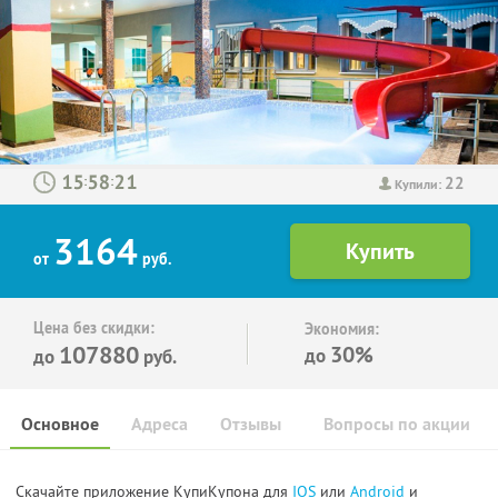
22
:
:
Купили:
3164
от
руб.
Цена без скидки:
Экономия:
107880
30%
до
до
руб.
Основное
Адреса
Отзывы
Вопросы по акции
Скачайте приложение КупиКупона для
IOS
или
Android
и