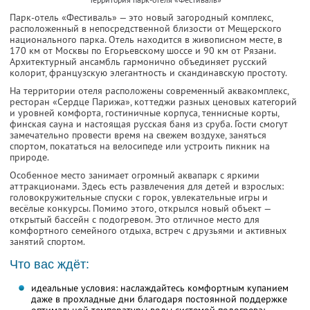
Парк-отель «Фестиваль» — это новый загородный комплекс,
расположенный в непосредственной близости от Мещерского
национального парка. Отель находится в живописном месте, в
170 км от Москвы по Егорьевскому шоссе и 90 км от Рязани.
Архитектурный ансамбль гармонично объединяет русский
колорит, французскую элегантность и скандинавскую простоту.
На территории отеля расположены современный аквакомплекс,
ресторан «Сердце Парижа», коттеджи разных ценовых категорий
и уровней комфорта, гостиничные корпуса, теннисные корты,
финская сауна и настоящая русская баня из сруба. Гости смогут
замечательно провести время на свежем воздухе, заняться
спортом, покататься на велосипеде или устроить пикник на
природе.
Особенное место занимает огромный аквапарк с яркими
аттракционами. Здесь есть развлечения для детей и взрослых:
головокружительные спуски с горок, увлекательные игры и
весёлые конкурсы. Помимо этого, открылся новый объект —
открытый бассейн с подогревом. Это отличное место для
комфортного семейного отдыха, встреч с друзьями и активных
занятий спортом.
Что вас ждёт:
идеальные условия: наслаждайтесь комфортным купанием
даже в прохладные дни благодаря постоянной поддержке