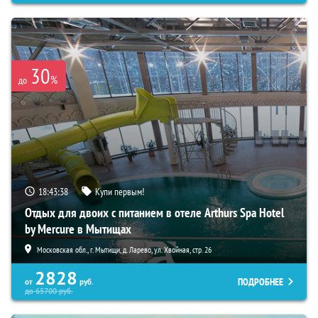
30
%
до
18:43:36
Купи первым!
Отдых для двоих с питанием в отеле Arthurs Spa Hotel
by Mercure в Мытищах
Московская обл., г. Мытищи, д. Ларево, ул. Хвойная, стр. 26
2828
ПОДРОБНЕЕ
от
руб.
до
65700
руб.