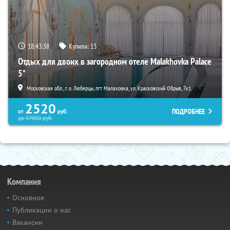
18:43:36
Купили:
13
Отдых для двоих в загородном отеле Malakhovka Palace
5*
Московская обл., г. о. Люберцы, пгт Малаховка, ул. Красковский Обрыв, 7к1
2520
ПОДРОБНЕЕ
от
руб.
до
57000
руб.
Компания
Основное
Публикации о нас
Вакансии