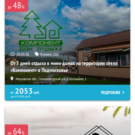
48
%
до
18:43:36
Купили:
116
От 3 дней отдыха в мини-домах на территории отеля
«Компонент» в Подмосковье
Московская обл., Солнечногорский р-н, д. Колтышево, 1
2053
ПОДРОБНЕЕ
от
руб.
до
67400
руб.
64
%
до