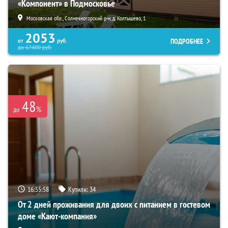
«Компонент» в Подмосковье
Московская обл., Солнечногорский р-н, д. Колтышево, 1
2053
ПОДРОБНЕЕ
от
руб.
до
67400
руб.
48
%
до
16:55:57
Купили:
34
От 2 дней проживания для двоих с питанием в гостевом
доме «Кают-компания»