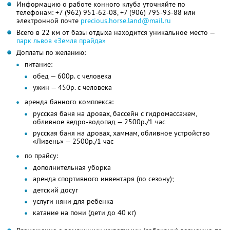
Информацию о работе конного клуба уточняйте по
телефонам:
+7 (962) 951-62-08,
+7 (906) 795-93-88
или
электронной почте
precious.horse.land@mail.ru
Всего в 22 км от базы отдыха находится уникальное место —
парк львов «Земля прайда»
Доплаты по желанию:
питание:
обед — 600р. с человека
ужин — 450р. с человека
аренда банного комплекса:
русская баня на дровах, бассейн с гидромассажем,
обливное ведро-водопад — 2500р./1 час
русская баня на дровах, хаммам, обливное устройство
«Ливень» — 2500р./1 час
по прайсу:
дополнительная уборка
аренда спортивного инвентаря (по сезону);
детский досуг
услуги няни для ребенка
катание на пони (дети до 40 кг)