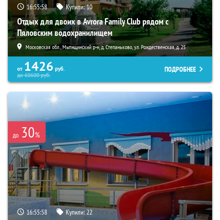
16:55:57
Купили:
10
Отдых для двоих в Avrora Family Club рядом с
Пяловским водохранилищем
Московская обл., Мытищинский р-н, д. Степаньково, ул. Рождественская, д. 25
1426
ПОДРОБНЕЕ
от
руб.
до
60600
руб.
30
%
до
16:55:57
Купили:
22