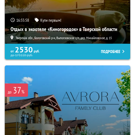
16:55:57
Купи первым!
Отдых в экоотеле «Киногородок» в Тверской области
Тверская обл., Бологовский р-н, Выползовское с/п, дер. Михайловское, д. 15
2530
ПОДРОБНЕЕ
от
руб.
до
173110
руб.
37
%
до