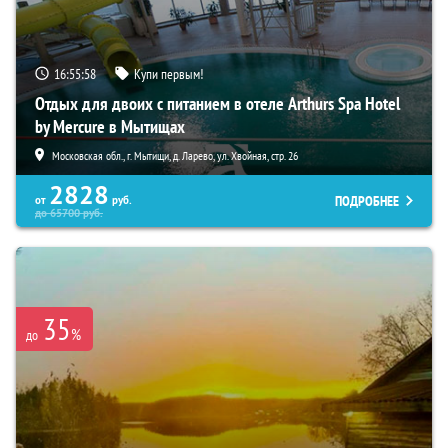
16:55:57
Купи первым!
Отдых для двоих с питанием в отеле Arthurs Spa Hotel
by Mercure в Мытищах
Московская обл., г. Мытищи, д. Ларево, ул. Хвойная, стр. 26
2828
ПОДРОБНЕЕ
от
руб.
до
65700
руб.
35
%
до