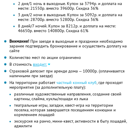
2 дня/1 ночь в выходные. Купон за 3794р. и доплата на
месте: 21550р. вместо 39600р. Скидка 36%
3 дня/2 ночи в выходные. Купон за 5092р. и доплата на
месте: 28700р. вместо 52800р. Скидка 36%
8 дней/7 ночей. Купон за 8212р. и доплата на месте:
46650р. вместо 140800р. Скидка 61%
Внимание!
При заезде в выходные и праздники необходимо
заранее подтвердить бронирование и осуществить доплату на
сайте
Количество мест по акции ограничено
В стоимость
входит:
Страховой депозит при аренде дома — 10000р. (оплачивается
наличными при заезде)
На территории работает
частный конный клуб
, где проходят
мероприятия (за дополнительную плату):
различные художественные направления, создание своей
картины, слайма, куклы/лошади из лыка
театральные игры, загадки, квест-игра на территории
поселка, которая завершается посещением конюшни и
кормлением лошадей
экскурсия на ранчо, мини-квест, активности в быту лошадей,
аджилити