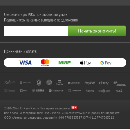
Сэкономьте до 90% при любых покупках
Подпишитесь на самые выгодные предложения
Принимаем к оплате:
2010-2026 © КупиКупон. Все права защищены.
Все права на товарный знак "КупиКупон" и на сайт www.kupikupon.ru принадлежат
OOO «Агентство цифровых решений» ИНН 7705523387, ОГРН 1127747063212