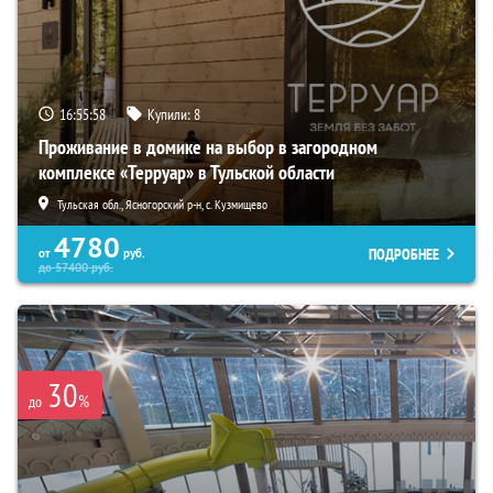
16:55:57
Купили:
8
Проживание в домике на выбор в загородном
комплексе «Терруар» в Тульской области
Тульская обл., Ясногорский р-н, с. Кузмищево
4780
ПОДРОБНЕЕ
от
руб.
до
57400
руб.
30
%
до