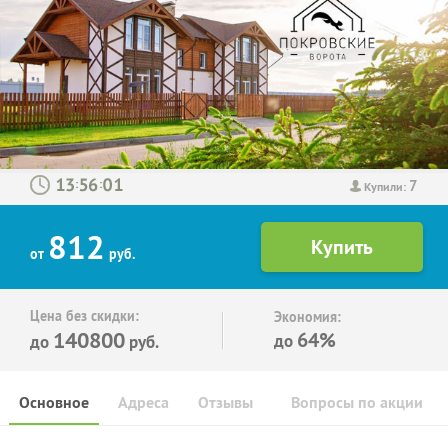
7
:
:
Купили:
812
от
руб.
Цена без скидки:
Экономия:
140800
64%
до
до
руб.
Основное
Адреса
Отзывы
Вопросы по акции