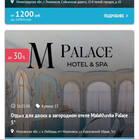
Ленинградская обл., г. Ломоносов, Сойкинская дорога, 15-й жилой городок, д. 43
1200
ПОДРОБНЕЕ
от
руб.
до
14900
руб.
30
%
до
16:55:57
Купили:
13
Отдых для двоих в загородном отеле Malakhovka Palace
5*
Московская обл., г. о. Люберцы, пгт Малаховка, ул. Красковский Обрыв, 7к1