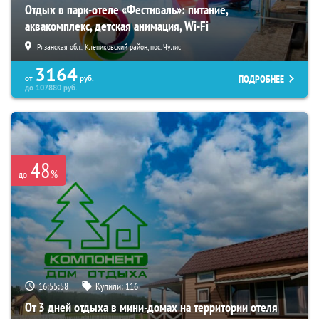
Отдых в парк-отеле «Фестиваль»: питание,
аквакомплекс, детская анимация, Wi-Fi
Рязанская обл., Клепиковский район, пос. Чулис
3164
ПОДРОБНЕЕ
от
руб.
до
107880
руб.
48
%
до
16:55:57
Купили:
116
От 3 дней отдыха в мини-домах на территории отеля