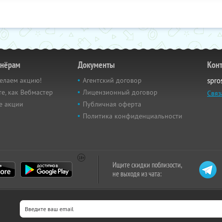
тнёрам
Документы
Кон
елаем акцию!
Агентский договор
spro
е, как Вебмастер
Лицензионный договор
Связ
е акции
Публичная оферта
Политика конфиденциальности
Ищите скидки поблизости,
не выходя из чата: