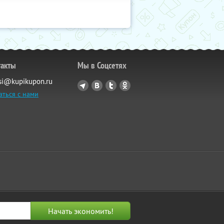
такты
Мы в Соцсетях
si@kupikupon.ru
аться с нами