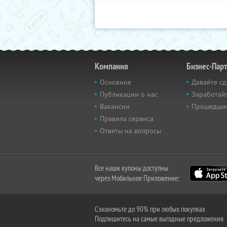
Компания
Бизнес-Пар
Основное
Давайте сд
Публикации о нас
Заработайт
Вакансии
Прошедши
Правила сервиса
Ответы на вопросы
Все наши купоны доступны
через Мобильное Приложение:
Сэкономьте до 90% при любых покупках
Подпишитесь на самые выгодные предложения