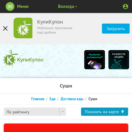
Меню
Вологда
КупиКупон
Мобильное приложение
Загрузить
ещё удобнее
Суши
Главная
Еда
Доставка еды
Суши
Показать на карте
По рейтингу