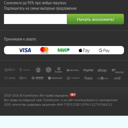
Сэкономьте до 90% при любых покупках
Подпишитесь на самые выгодные предложения
Принимаем к оплате:
2010-2026 © КупиКупон. Все права защищены.
Все права на товарный знак "КупиКупон" и на сайт www.kupikupon.ru принадлежат
OOO «Агентство цифровых решений» ИНН 7705523387, ОГРН 1127747063212