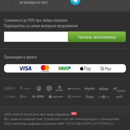
не выходя из чата:
Сэкономьте до 90% при любых покупках
Подпишитесь на самые выгодные предложения
Принимаем к оплате:
2010-2026 © КупиКупон. Все права защищены.
Все права на товарный знак "КупиКупон" и на сайт www.kupikupon.ru принадлежат
OOO «Агентство цифровых решений» ИНН 7705523387, ОГРН 1127747063212