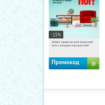
-15
%
Любые товары во всей розничной
03:57:32
Получили:
83
сети и интернет-магазине Hoff
Москва, 1-й Волоколамский проезд,
10с1
Промокод