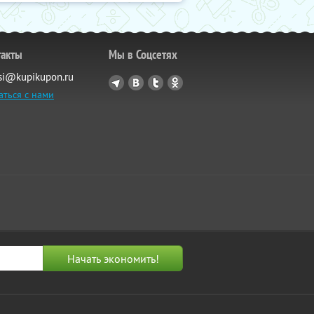
такты
Мы в Соцсетях
si@kupikupon.ru
аться с нами