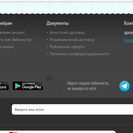
тнёрам
Документы
Кон
елаем акцию!
Агентский договор
spro
е, как Вебмастер
Лицензионный договор
Связ
е акции
Публичная оферта
Политика конфиденциальности
Ищите скидки поблизости,
не выходя из чата: