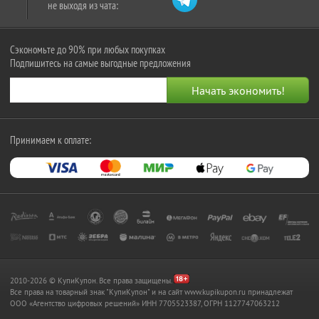
не выходя из чата:
Сэкономьте до 90% при любых покупках
Подпишитесь на самые выгодные предложения
Принимаем к оплате:
2010-2026 © КупиКупон. Все права защищены.
Все права на товарный знак "КупиКупон" и на сайт www.kupikupon.ru принадлежат
OOO «Агентство цифровых решений» ИНН 7705523387, ОГРН 1127747063212