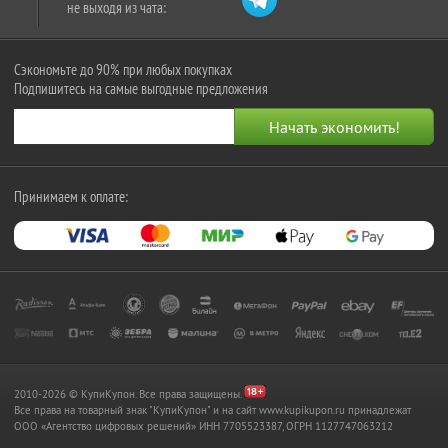
не выходя из чата:
Сэкономьте до 90% при любых покупках
Подпишитесь на самые выгодные предложения
Принимаем к оплате:
2010-2026 © КупиКупон. Все права защищены.
Все права на товарный знак "КупиКупон" и на сайт www.kupikupon.ru принадлежат
OOO «Агентство цифровых решений» ИНН 7705523387, ОГРН 1127747063212