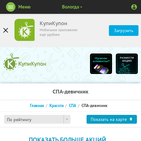
Меню
Вологда
КупиКупон
Мобильное приложение
Загрузить
ещё удобнее
СПА-девичник
Главная
Красота
СПА
СПА-девичник
Показать на карте
По рейтингу
ПОКАЗАТЬ БОЛЬШЕ АКЦИЙ