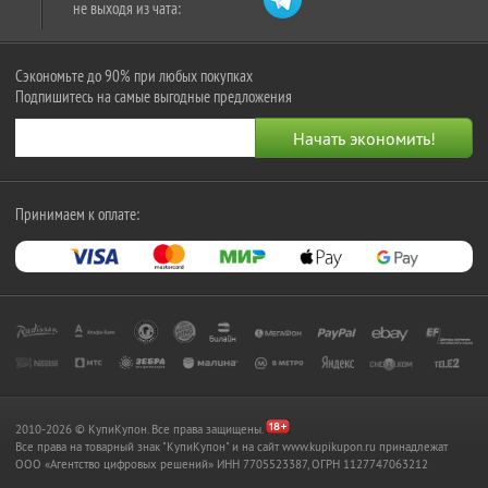
не выходя из чата:
Сэкономьте до 90% при любых покупках
Подпишитесь на самые выгодные предложения
Принимаем к оплате:
2010-2026 © КупиКупон. Все права защищены.
Все права на товарный знак "КупиКупон" и на сайт www.kupikupon.ru принадлежат
OOO «Агентство цифровых решений» ИНН 7705523387, ОГРН 1127747063212