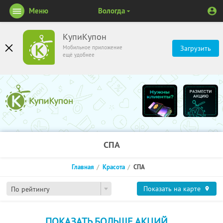
Меню
Вологда
КупиКупон
Мобильное приложение
Загрузить
ещё удобнее
СПА
Главная
Красота
СПА
Показать на карте
По рейтингу
ПОКАЗАТЬ БОЛЬШЕ АКЦИЙ