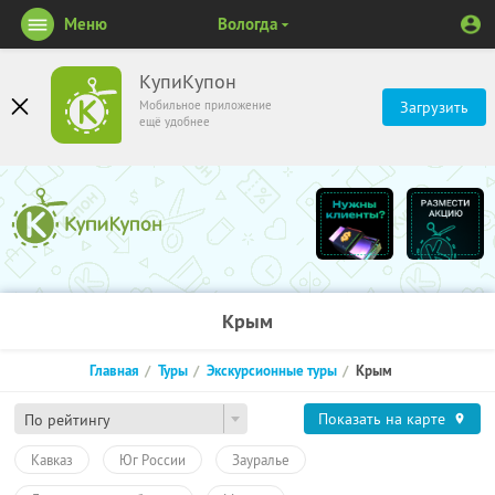
Меню
Вологда
КупиКупон
Мобильное приложение
Загрузить
ещё удобнее
Крым
Главная
Туры
Экскурсионные туры
Крым
Показать на карте
По рейтингу
Кавказ
Юг России
Зауралье