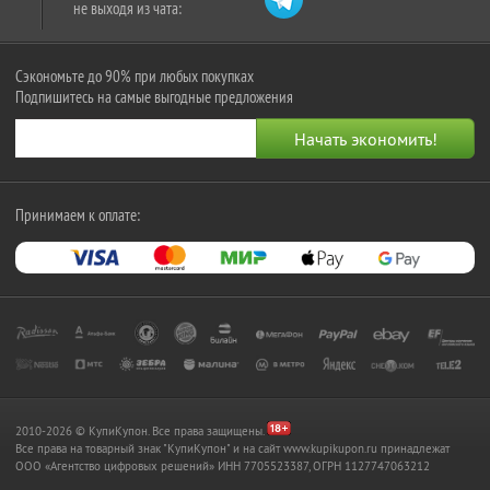
не выходя из чата:
Сэкономьте до 90% при любых покупках
Подпишитесь на самые выгодные предложения
Принимаем к оплате:
2010-2026 © КупиКупон. Все права защищены.
Все права на товарный знак "КупиКупон" и на сайт www.kupikupon.ru принадлежат
OOO «Агентство цифровых решений» ИНН 7705523387, ОГРН 1127747063212