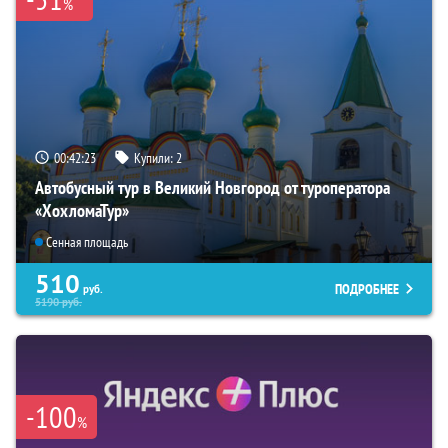
%
00:42:22
Купили:
2
Автобусный тур в Великий Новгород от туроператора
«ХохломаТур»
Сенная площадь
510
ПОДРОБНЕЕ
руб.
5190
руб.
-100
%