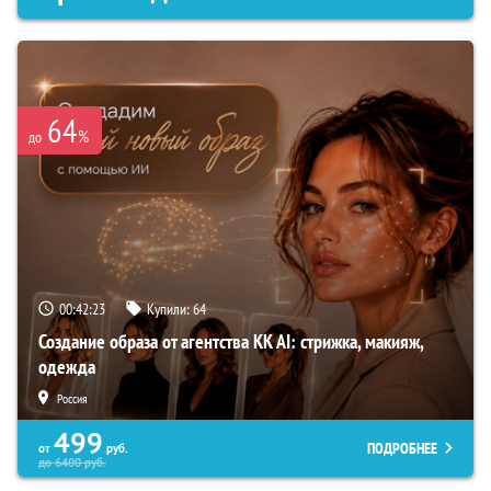
64
%
до
00:42:22
Купили:
64
Создание образа от агентства KK AI: стрижка, макияж,
одежда
Россия
499
ПОДРОБНЕЕ
от
руб.
до
6400
руб.