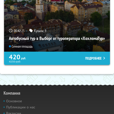
00:42:22
Купили:
9
Автобусный тур в Выборг от туроператора «ХохломаТур»
Сенная площадь
420
ПОДРОБНЕЕ
руб.
4230
руб.
Компания
Основное
Публикации о нас
Вакансии