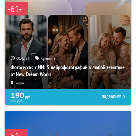
-61
%
00:42:22
Купили:
9
Фотосессия с ИИ: 5 нейрофотографий в любой тематике
от New Dream Works
Россия
190
ПОДРОБНЕЕ
руб.
490
руб.
-51