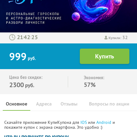
32
:
:
Купили:
999
руб.
Цена без скидки:
Экономия:
2300
57%
руб.
Основное
Адреса
Отзывы
Вопросы по акции
Скачайте приложение КупиКупона для
IOS
или
Android
и
покажите купон с экрана смартфона. Это удобно :)