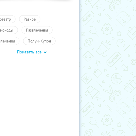
отеатр
Разное
мокоды
Развлечения
влечения
ПолучиКупон
Показать все
влечения