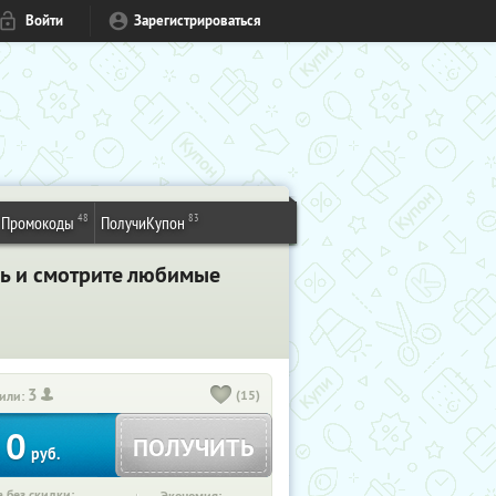
Войти
Зарегистрироваться
48
83
Промокоды
ПолучиКупон
сь и смотрите любимые
3
(15)
или:
0
ПОЛУЧИТЬ
руб.
 без скидки: