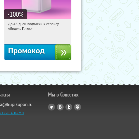
-100
%
До 45 дней подписки к сервису
10:48:15
Получили:
19
«Яндекс Плюс»
Россия
Промокод
такты
Мы в Соцсетях
si@kupikupon.ru
аться с нами