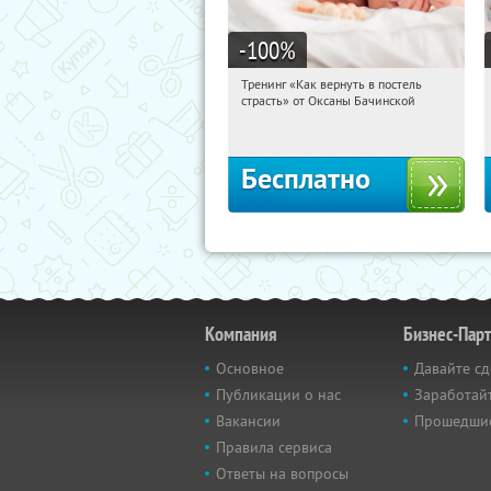
-100
%
Тренинг «Как вернуть в постель
10:48:15
Получили:
13
страсть» от Оксаны Бачинской
Россия
Бесплатно
Компания
Бизнес-Пар
Основное
Давайте сд
Публикации о нас
Заработайт
Вакансии
Прошедши
Правила сервиса
Ответы на вопросы