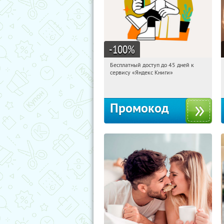
-100
%
Бесплатный доступ до 45 дней к
10:48:15
Получи первым!
сервису «Яндекс Книги»
Россия
Промокод