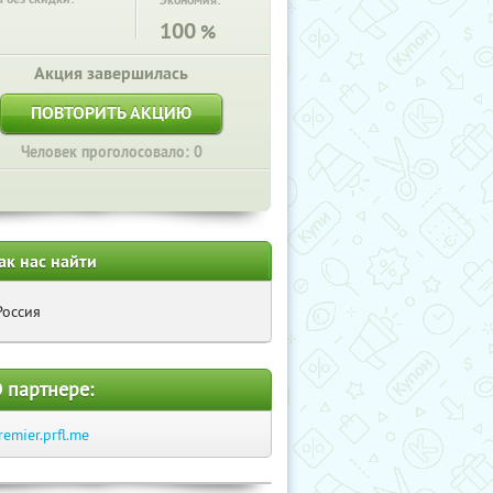
Экономия:
100
%
Акция завершилась
ПОВТОРИТЬ АКЦИЮ
Человек проголосовало: 0
ак нас найти
Россия
 партнере:
remier.prfl.me