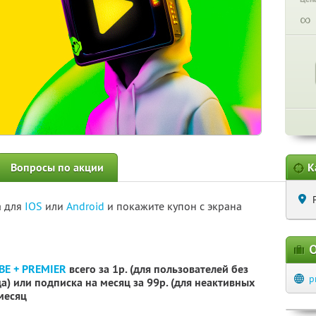
∞
Вопросы по акции
К
а для
IOS
или
Android
и покажите купон с экрана
О
BE + PREMIER
всего за 1р. (для пользователей без
p
) или подписка на месяц за 99р. (для неактивных
 месяц