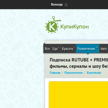
Вологда
6
1
24
Все
Еда
Красота
Развлечения
Авто
Подписка RUTUBE + PREMIER
фильмы, сериалы и шоу без
Главная
Развлечения
Кинотеатр