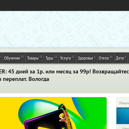
1
31
25
13
12
1
16
6
Обучение
Товары
Туры
Услуги
Здоровье
Отели
Дети
: 45 дней за 1р. или месяц за 99р! Возвращайте
 переплат. Вологда
Получ
Цена