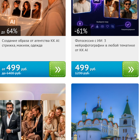
64
%
-61
%
до
Создание образа от агентства KK AI:
Фотосессия с ИИ: 3
10:48:15
Купили:
64
10:48:15
Купили:
81
стрижка, макияж, одежда
нейрофотографии в любой тематике
Россия
Россия
от KK AI
499
499
от
руб.
руб.
до
6400
руб.
1290
руб.