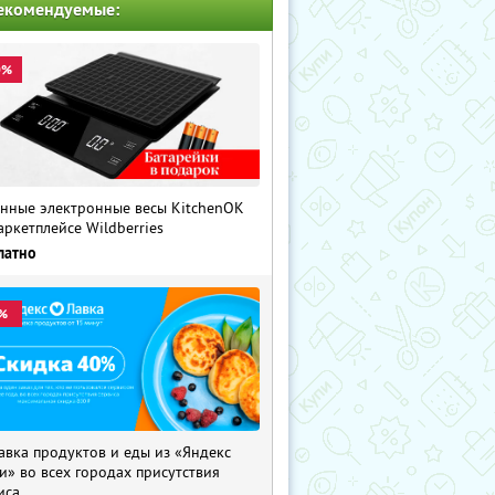
екомендуемые:
0%
нные электронные весы KitchenOK
аркетплейсе Wildberries
латно
%
авка продуктов и еды из «Яндекс
и» во всех городах присутствия
иса