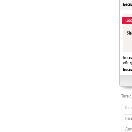
Бесп
-10
Бесп
«Янд
Бесп
Теги:
Кин
Раз
Дру