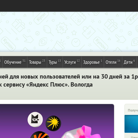
1
31
25
13
12
1
16
6
Обучение
Товары
Туры
Услуги
Здоровье
Отели
Дети
ней для новых пользователей или на 30 дней за 1р
к сервису «Яндекс Плюс». Вологда
Получ
Цена