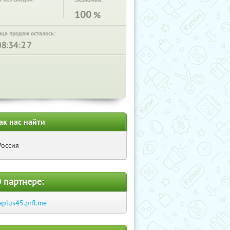
Экономия:
100
%
нца продаж осталось:
:
:
ак нас найти
Россия
 партнере:
aplus45.prfl.me