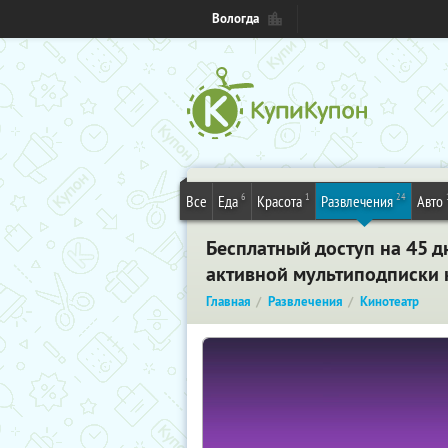
Вологда
6
1
24
Все
Еда
Красота
Развлечения
Авто
Бесплатный доступ на 45 д
активной мультиподписки 
Главная
Развлечения
Кинотеатр