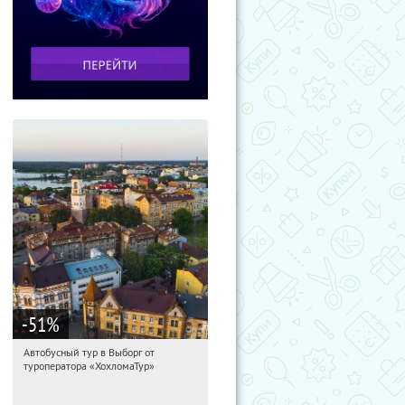
-51
%
Автобусный тур в Выборг от
11:34:21
Купили:
9
туроператора «ХохломаТур»
Сенная площадь