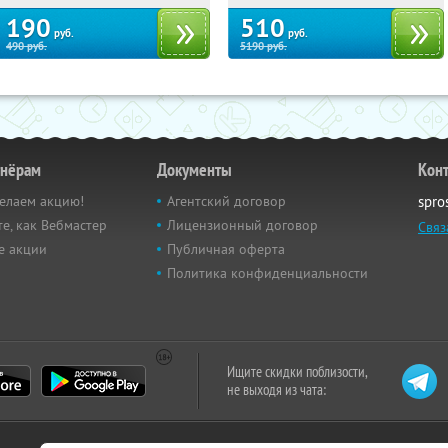
190
510
руб.
руб.
490
руб.
5190
руб.
тнёрам
Документы
Кон
елаем акцию!
Агентский договор
spro
е, как Вебмастер
Лицензионный договор
Связ
е акции
Публичная оферта
Политика конфиденциальности
Ищите скидки поблизости,
не выходя из чата: