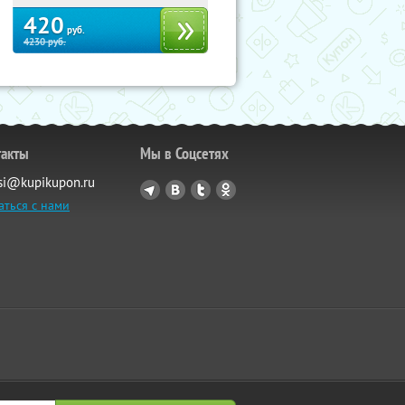
420
руб.
4230
руб.
такты
Мы в Соцсетях
si@kupikupon.ru
аться с нами