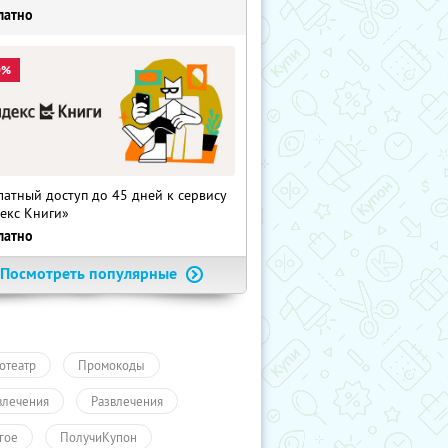
латно
0%
латный доступ до 45 дней к сервису
екс Книги»
латно
Посмотреть популярные
отеатр
Промокоды
влечения
Развлечения
гое
ПолучиКупон