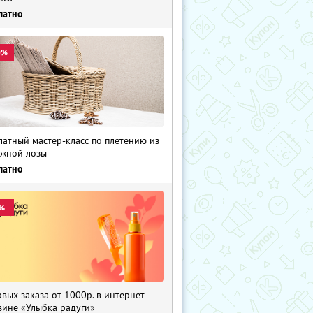
латно
0%
латный мастер-класс по плетению из
жной лозы
латно
%
рвых заказа от 1000р. в интернет-
зине «Улыбка радуги»