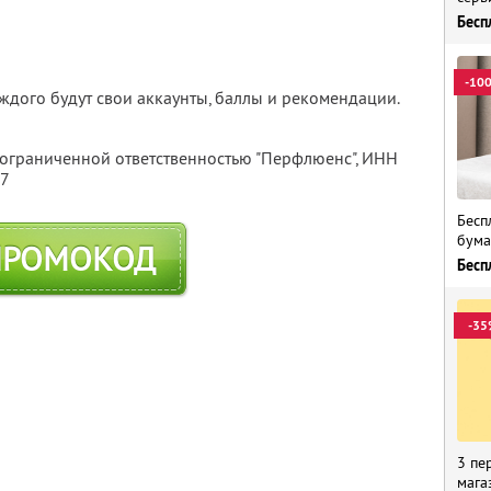
Бесп
-10
каждого будут свои аккаунты, баллы и рекомендации.
 ограниченной ответственностью "Перфлюенс",
ИНН
57
Бесп
бума
ПРОМОКОД
Бесп
-35
3 пе
мага