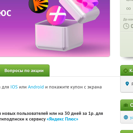
∞
До ко
Вопросы по акции
К
а для
IOS
или
Android
и покажите купон с экрана
О
 новых пользователей или на 30 дней за 1р. для
y
типодписки к сервису
«Яндекс Плюс»