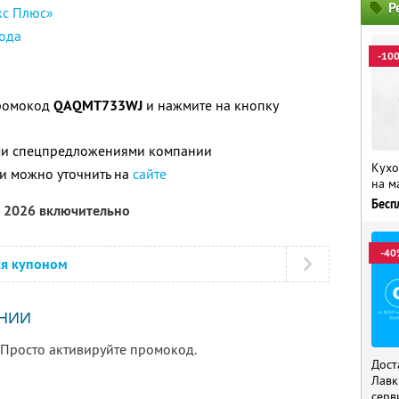
Р
кс Плюс»
ода
-10
промокод
QAQMT733WJ
и нажмите на кнопку
ими спецпредложениями компании
Кухо
и можно уточнить на
сайте
на м
Бесп
а 2026 включительно
-40
ся купоном
НИИ
 Просто активируйте промокод.
Дост
Лавк
серв