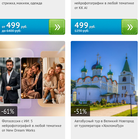
стрижка, макияж, одежда
нейрофотографии в любой тематике
Россия
Россия
от KK AI
499
499
от
руб.
руб.
до
6400
руб.
1290
руб.
-61
%
-51
%
Фотосессия с ИИ: 5
Автобусный тур в Великий Новгород
11:34:21
Купили:
9
11:34:21
Купили:
2
нейрофотографий в любой тематике
от туроператора «ХохломаТур»
Сенная площадь
Россия
от New Dream Works