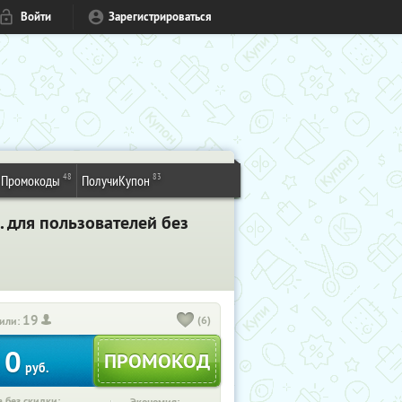
Войти
Зарегистрироваться
48
83
Промокоды
ПолучиКупон
. для пользователей без
19
(6)
или:
0
руб.
 без скидки: