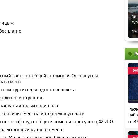
Авт
ту
лицы»:
 бесплатно
42
Р
-90
ьный взнос от общей стоимости. Оставшуюся
ь на месте
 на экскурсию для одного человека
количество купонов
зоваться только один раз
Расч
е наличие мест на интересующую дату
набо
о по телефону, сообщите номер и код купона,
Ф. И. О.
от
4
 электронный купон на месте
за 24 часа, иначе купон будет считаться