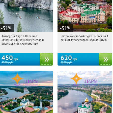
-51
%
-51
%
Автобусный тур в Карелию
Гастрономический тур в Выборг на 1
12:00:28
Купили:
24
12:00:28
Купили:
5
«Мраморный каньон Рускеала и
день от туроператора «ХохломаТур»
Сенная площадь
Сенная площадь
водопады» от «ХохломаТур»
450
620
руб.
руб.
4550
руб.
6290
руб.