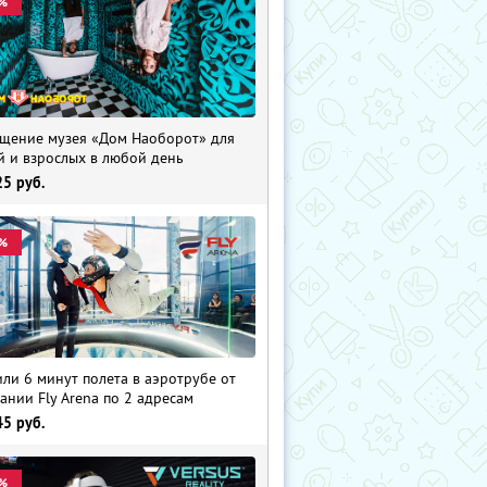
%
щение музея «Дом Наоборот» для
й и взрослых в любой день
25
руб.
%
 или 6 минут полета в аэротрубе от
ании Fly Arena по 2 адресам
45
руб.
%