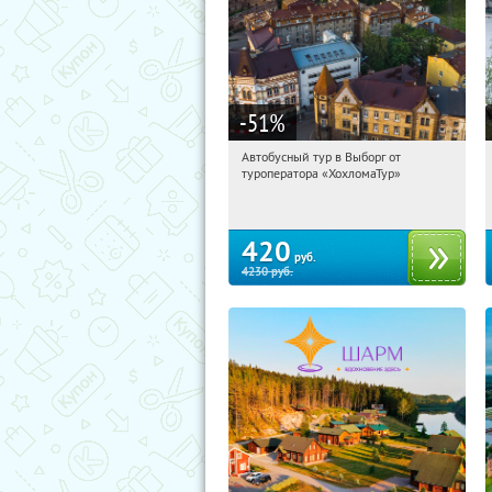
-51
%
Автобусный тур в Выборг от
12:00:28
Купили:
9
туроператора «ХохломаТур»
Сенная площадь
420
руб.
4230
руб.