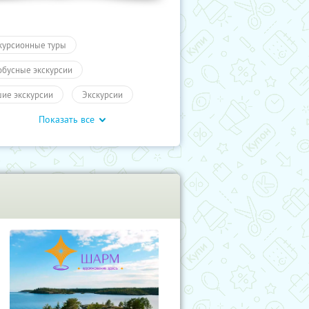
курсионные туры
обусные экскурсии
ие экскурсии
Экскурсии
Показать все
ы
Другие города России
влечения