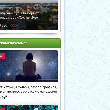
обусный тур в Выборг от
роператора «ХохломаТур»
0
руб.
-51%
екомендуемые:
%
ет матрицы судьбы, разбор профиля,
р антистресс-раскрасок с мандалами
5
руб.