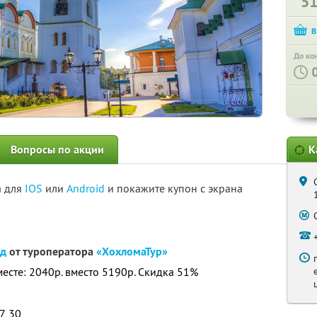
5
До ко
Вопросы по акции
К
а для
IOS
или
Android
и покажите купон с экрана
од
от туроператора
«ХохломаТур»
месте: 2040р. вместо 5190р. Скидка 51%
7, 30