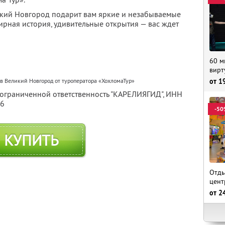
икий Новгород подарит вам яркие и незабываемые
ирная история, удивительные открытия — вас ждет
60 м
вирт
в Великий Новгород от туроператора «ХохломаТур»
от
1
 ограниченной ответственность "КАРЕЛИЯГИД",
ИНН
56
-50
КУПИТЬ
Отды
цент
от
2