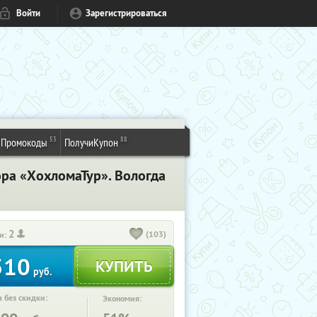
Войти
Зарегистрироваться
53
88
Промокоды
ПолучиКупон
ора «ХохломаТур». Вологда
2
(103)
и:
510
руб.
 без скидки:
Экономия: