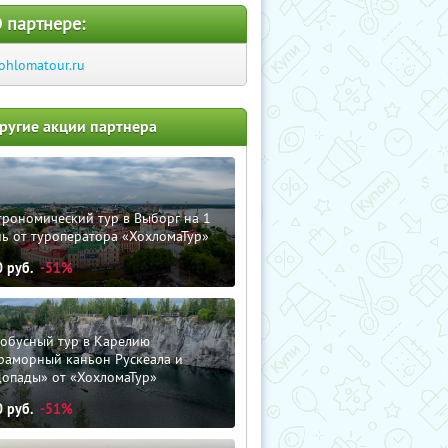
 партнере:
ohlomatour.ru
ругие акции партнера
трономический тур в Выборг на 1
ь от туроператора «ХохломаТур»
0
руб.
-51%
тобусный тур в Карелию
раморный каньон Рускеала и
допады» от «ХохломаТур»
0
руб.
-51%