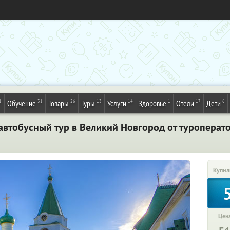
1
31
26
13
14
1
17
6
Обучение
Товары
Туры
Услуги
Здоровье
Отели
Дети
автобусный тур в Великий Новгород от туроперат
Купил
Цена