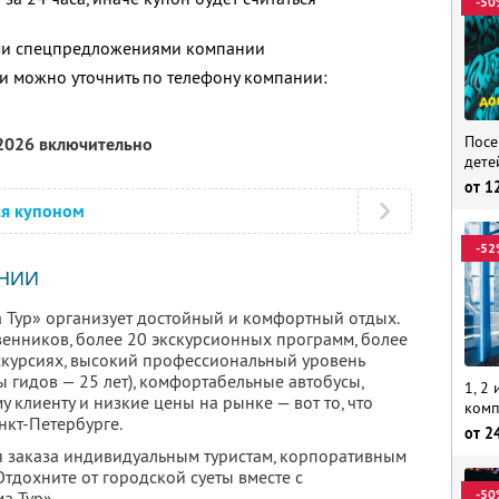
-50
ими спецпредложениями компании
 можно уточнить по телефону компании:
Посе
 2026 включительно
дете
от
1
ся купоном
-52
НИИ
 Тур» организует достойный и комфортный отдых.
енников, более 20 экскурсионных программ, более
скурсиях, высокий профессиональный уровень
 гидов — 25 лет), комфортабельные автобусы,
1, 2
клиенту и низкие цены на рынке — вот то, что
комп
нкт-Петербурге.
от
2
ля заказа индивидуальным туристам, корпоративным
тдохните от городской суеты вместе с
-50
а Тур».