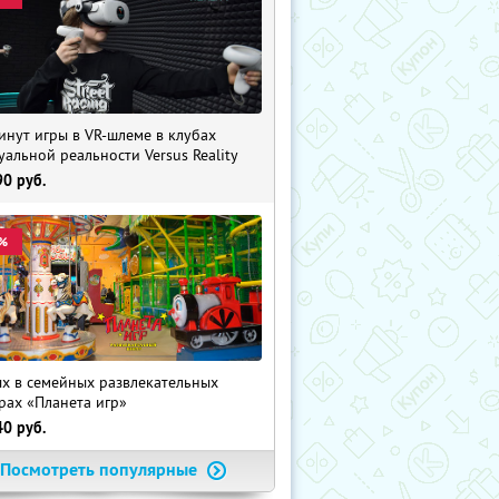
инут игры в VR-шлеме в клубах
уальной реальности Versus Reality
90
руб.
%
х в семейных развлекательных
рах «Планета игр»
40
руб.
Посмотреть популярные