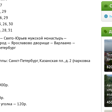
27
О
5, 29
h
26, 29
3, 26, 30
4, 28, 31
Д
 — Свято-Юрьев мужской монастырь —
род — Ярославово дворище — Варлаамо —
Петербург
Гас
ден
пы: Санкт-Петербург, Казанская пл., д. 2 (парковка
62
900р.
Ав
«М
во
0р.
45
уголка — 120р.