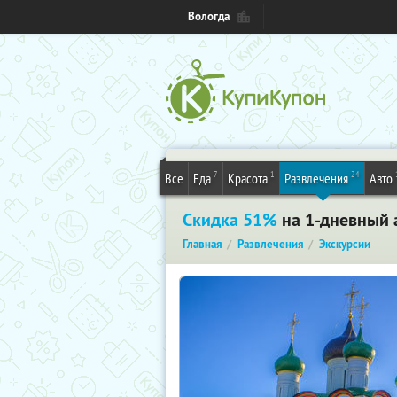
Вологда
7
1
24
Все
Еда
Красота
Развлечения
Авто
Скидка 51%
на 1-дневный 
Главная
Развлечения
Экскурсии