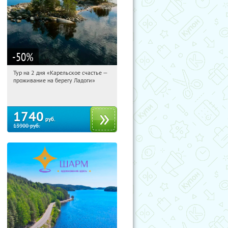
-50
%
Тур на 2 дня «Карельское счастье —
12:00:28
Купили:
39
проживание на берегу Ладоги»
Достоевская
1740
руб.
13900
руб.