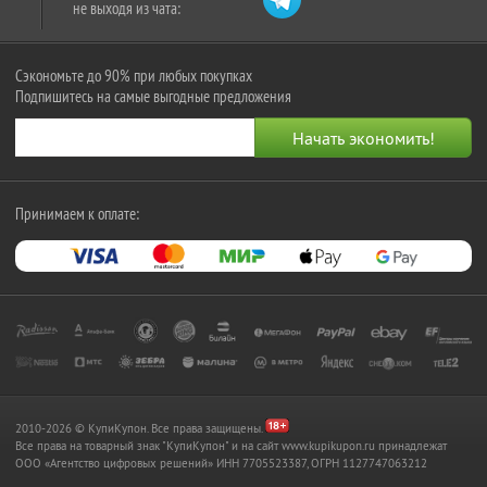
не выходя из чата:
Сэкономьте до 90% при любых покупках
Подпишитесь на самые выгодные предложения
Принимаем к оплате:
2010-2026 © КупиКупон. Все права защищены.
Все права на товарный знак "КупиКупон" и на сайт www.kupikupon.ru принадлежат
OOO «Агентство цифровых решений» ИНН 7705523387, ОГРН 1127747063212