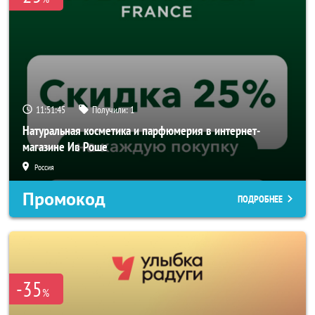
11:51:44
Получили:
1
Натуральная косметика и парфюмерия в интернет-
магазине Ив Роше
Россия
Промокод
ПОДРОБНЕЕ
-35
%