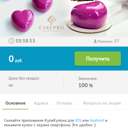
57
:
:
Получили:
0
руб.
Цена без скидки:
Экономия:
∞
100
%
Основное
Адреса
Отзывы
Вопросы по акции
Скачайте приложение КупиКупона для
IOS
или
Android
и
покажите купон с экрана смартфона. Это удобно :)