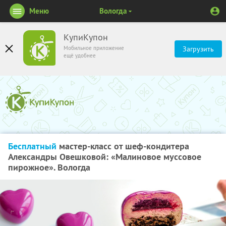
Меню
Вологда
КупиКупон
Мобильное приложение
Загрузить
ещё удобнее
Бесплатный
мастер-класс от шеф-кондитера
Александры Овешковой: «Малиновое муссовое
пирожное». Вологда