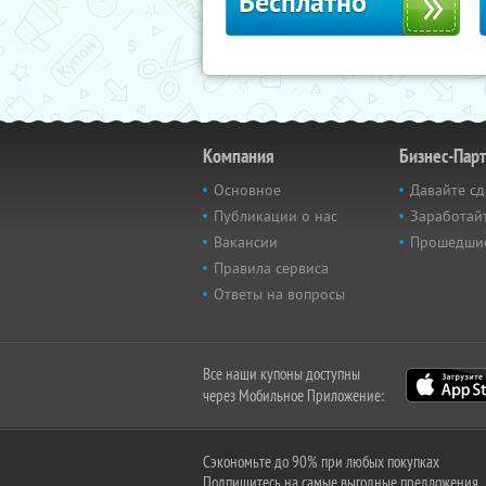
Бесплатно
Компания
Бизнес-Пар
Основное
Давайте сд
Публикации о нас
Заработайт
Вакансии
Прошедши
Правила сервиса
Ответы на вопросы
Все наши купоны доступны
через Мобильное Приложение:
Сэкономьте до 90% при любых покупках
Подпишитесь на самые выгодные предложения