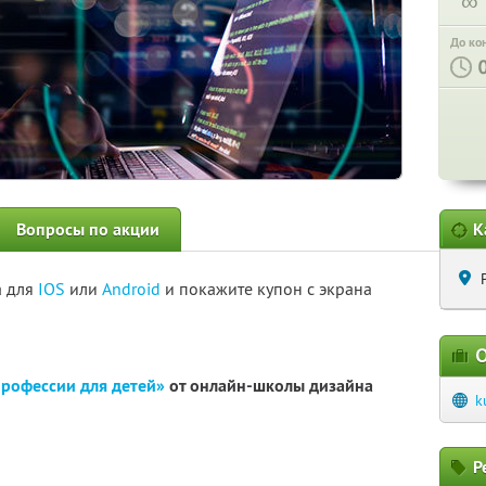
∞
До ко
Вопросы по акции
К
а для
IOS
или
Android
и покажите купон с экрана
О
профессии для детей»
от онлайн-школы дизайна
k
Р