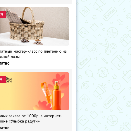
0%
латный мастер-класс по плетению из
жной лозы
латно
%
рвых заказа от 1000р. в интернет-
зине «Улыбка радуги»
латно