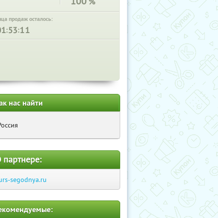
100
%
нца продаж осталось:
:
:
ак нас найти
Россия
 партнере:
urs-segodnya.ru
екомендуемые: