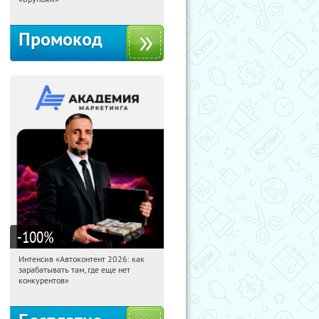
Промокод
-100
%
Интенсив «Автоконтент 2026: как
04:53:07
Получили:
4
зарабатывать там, где еще нет
Россия
конкурентов»