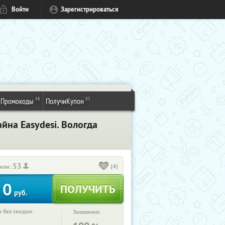
Войти
Зарегистрироваться
48
83
Промокоды
ПолучиКупон
йна Easydesi. Вологда
53
(4)
или:
0
руб.
 без скидки:
Экономия: