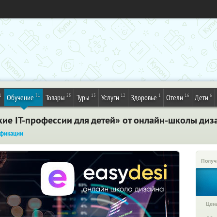
1
31
25
13
12
1
16
6
Обучение
Товары
Туры
Услуги
Здоровье
Отели
Дети
ие IT-профессии для детей» от онлайн-школы диза
фикации
Получ
Цена