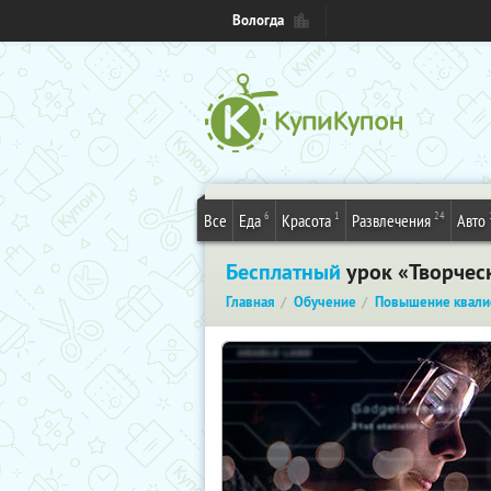
Вологда
6
1
24
Все
Еда
Красота
Развлечения
Авто
Бесплатный
урок «Творческ
Главная
Обучение
Повышение квали