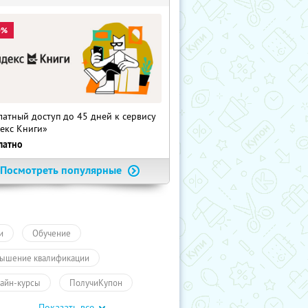
0%
латный доступ до 45 дней к сервису
екс Книги»
латно
Посмотреть популярные
и
Обучение
ышение квалификации
айн-курсы
ПолучиКупон
Показать все
чение
Обучение