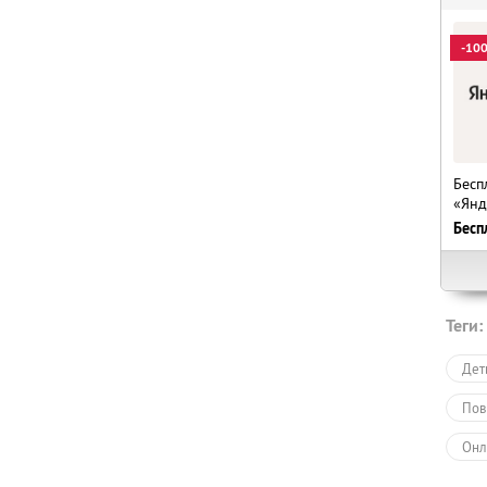
-10
Бесп
«Янд
Бесп
Теги:
Дет
Пов
Онл
Обу