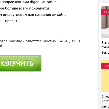
 направлениями digital-дизайна;
ое больше всего понравится;
-10
м инструментом для создания дизайна;
йн-проект.
 ограниченной ответственностью “САЛИД”,
ИНН
Бесп
76
бума
Бесп
ПОЛУЧИТЬ
-35
3 пе
мага
Бесп