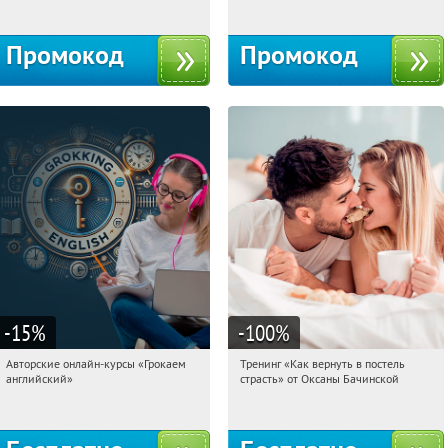
Промокод
Промокод
-15
%
-100
%
Авторские онлайн-курсы «Грокаем
Тренинг «Как вернуть в постель
04:53:07
Получили:
4
04:53:07
Получили:
16
английский»
страсть» от Оксаны Бачинской
Россия
Россия