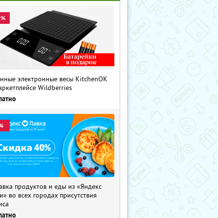
0%
нные электронные весы KitchenOK
аркетплейсе Wildberries
латно
%
авка продуктов и еды из «Яндекс
и» во всех городах присутствия
иса
латно