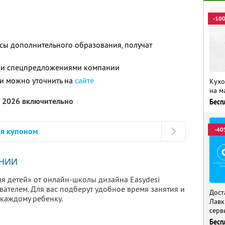
-10
сы дополнительного образования, получат
ими спецпредложениями компании
и можно уточнить на
сайте
Кухо
на м
а 2026 включительно
Бесп
-40
ся купоном
НИИ
ля детей» от онлайн-школы дизайна Easydesi
ателем. Для вас подберут удобное время занятия и
Дост
каждому ребенку.
Лавк
серв
Бесп