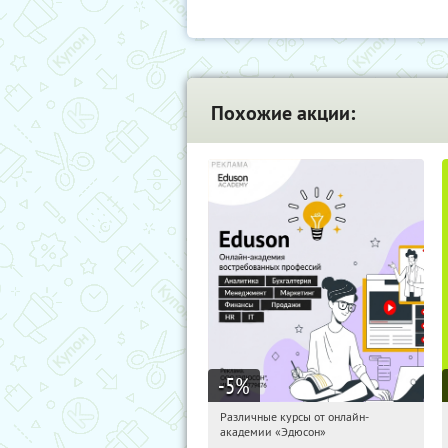
Похожие акции:
-5
%
Различные курсы от онлайн-
04:53:07
Получили:
2
академии «Эдюсон»
Россия