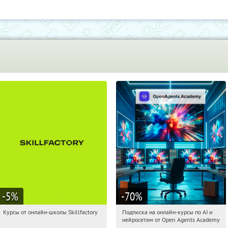
-5
%
-70
%
Курсы от онлайн-школы Skillfactory
Подписка на онлайн-курсы по AI и
04:53:07
Получи первым!
04:53:07
Получили:
18
нейросетям от Open Agents Academy
Россия
Россия