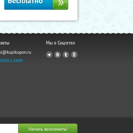
Бесплатно
такты
Мы в Соцсетях
si@kupikupon.ru
аться с нами