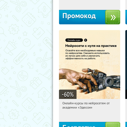
Промокод
-60
%
Онлайн-курсы по нейросетям от
04:53:07
Получили:
6
академии «Эдюсон»
Москва