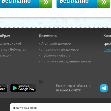
Бесплатно
Бесплатно
тнёрам
Документы
Кон
елаем акцию!
Агентский договор
spro
е, как Вебмастер
Лицензионный договор
Связ
е акции
Публичная оферта
Политика конфиденциальности
Ищите скидки поблизости,
не выходя из чата: