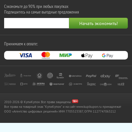
Сэкономьте до 90% при любых покупках
Подпишитесь на самые выгодные предложения
Принимаем к оплате:
2010-2026 © КупиКупон. Все права защищены.
Все права на товарный знак "КупиКупон" и на сайт www.kupikupon.ru принадлежат
OOO «Агентство цифровых решений» ИНН 7705523387, ОГРН 1127747063212