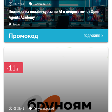
08:25:40
Получили:
18
Подписка на онлайн-курсы по AI и нейросетям от Open
Agents Academy
Россия
Промокод
ПОДРОБНЕЕ
-11
%
08:25:40
Получи первым!