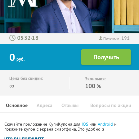
191
:
:
Получили:
0
руб.
Цена без скидки:
Экономия:
∞
100
%
Основное
Адреса
Отзывы
Вопросы по акции
Скачайте приложение КупиКупона для
IOS
или
Android
и
покажите купон с экрана смартфона. Это удобно :)