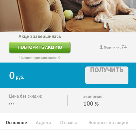
Акция завершилась
74
ПОВТОРИТЬ АКЦИЮ
Получили:
Человек проголосовало: 0
ПОЛУЧИТЬ
0
руб.
Цена без скидки:
Экономия:
∞
100
%
Основное
Адреса
Отзывы
Вопросы по акции