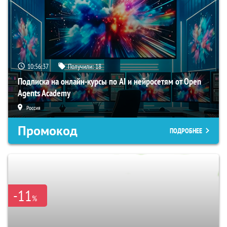
10:56:36
Получили:
18
Подписка на онлайн-курсы по AI и нейросетям от Open
Agents Academy
Россия
Промокод
ПОДРОБНЕЕ
-11
%