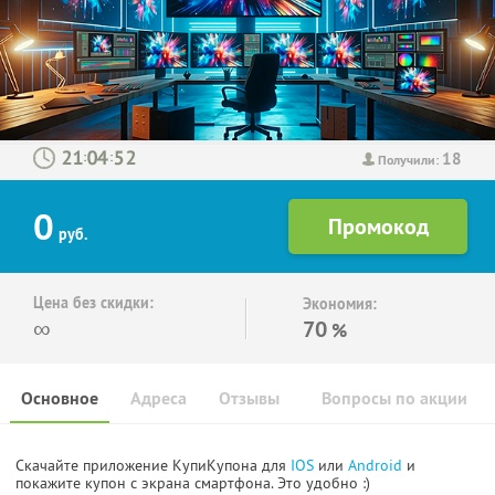
18
:
:
Получили:
0
руб.
Цена без скидки:
Экономия:
∞
70
%
Основное
Адреса
Отзывы
Вопросы по акции
Скачайте приложение КупиКупона для
IOS
или
Android
и
покажите купон с экрана смартфона. Это удобно :)