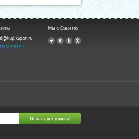
такты
Мы в Соцсетях
si@kupikupon.ru
аться с нами