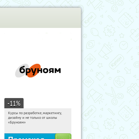
-11
%
Курсы по разработке, маркетингу,
21:19:58
Получи первым!
дизайну и не только от школы
Россия
«Бруноям»