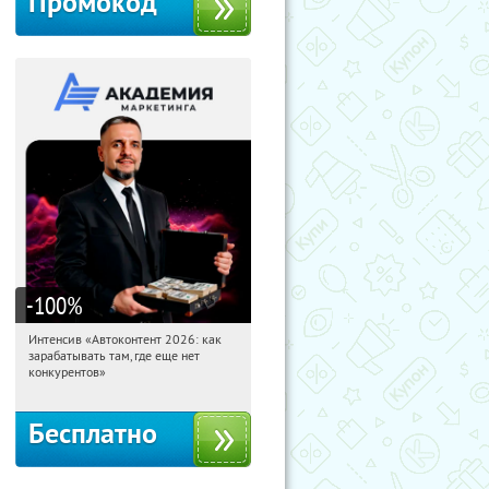
Промокод
-100
%
Интенсив «Автоконтент 2026: как
21:19:58
Получили:
4
зарабатывать там, где еще нет
Россия
конкурентов»
Бесплатно