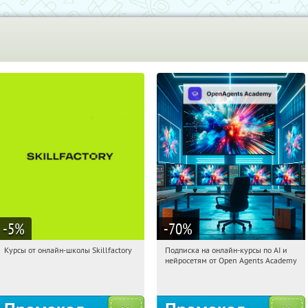
-5
%
-70
%
Курсы от онлайн-школы Skillfactory
Подписка на онлайн-курсы по AI и
21:19:58
Получи первым!
21:19:58
Получили:
18
нейросетям от Open Agents Academy
Россия
Россия