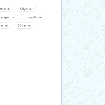
мокоды
Обучение
сы красоты
ПолучиКупон
чение
Обучение