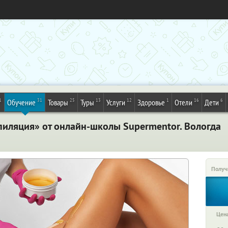
1
31
25
13
12
1
16
6
Обучение
Товары
Туры
Услуги
Здоровье
Отели
Дети
пиляция» от онлайн-школы Supermentor. Вологда
Получ
Цена