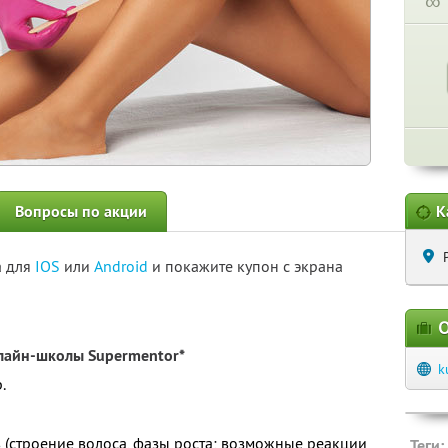
∞
Вопросы по акции
К
а для
IOS
или
Android
и покажите купон с экрана
О
лайн-школы Supermentor*
k
.
в (строение волоса, фазы роста; возможные реакции
Теги: