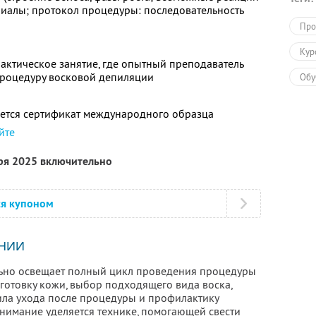
риалы; протокол процедуры: последовательность
Про
Кур
актическое занятие, где опытный преподаватель
процедуру восковой депиляции
Обу
ется сертификат международного образца
йте
бря 2025 включительно
ся купоном
НИИ
льно освещает полный цикл проведения процедуры
готовку кожи, выбор подходящего вида воска,
вила ухода после процедуры и профилактику
имание уделяется технике, помогающей свести