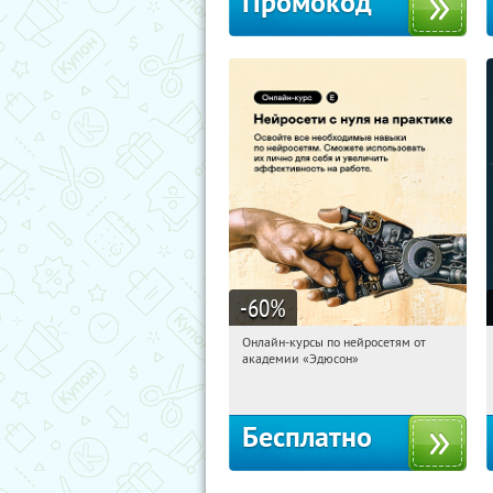
Промокод
-60
%
Онлайн-курсы по нейросетям от
21:19:58
Получили:
6
академии «Эдюсон»
Москва
Бесплатно