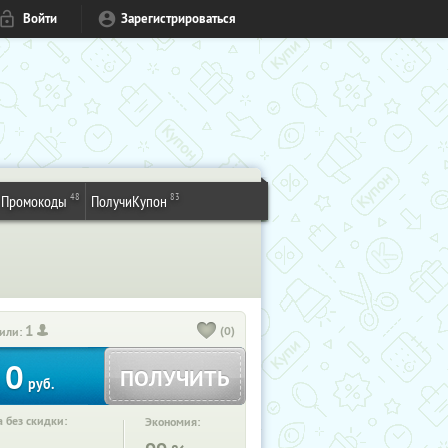
Войти
Зарегистрироваться
48
83
Промокоды
ПолучиКупон
1
(0)
или:
0
ПОЛУЧИТЬ
руб.
 без скидки:
Экономия: