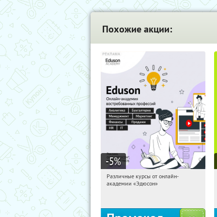
Похожие акции:
-5
%
Различные курсы от онлайн-
21:19:58
Получили:
2
академии «Эдюсон»
Россия