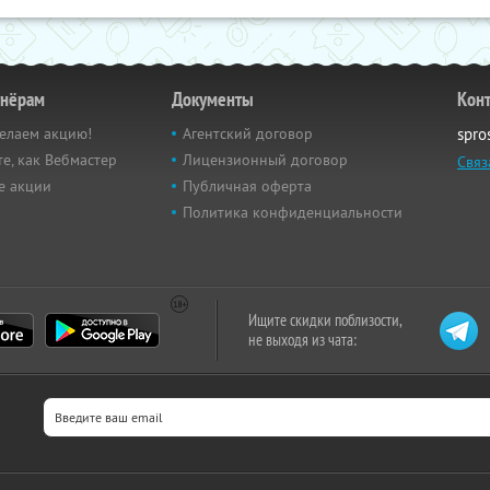
тнёрам
Документы
Кон
елаем акцию!
Агентский договор
spro
е, как Вебмастер
Лицензионный договор
Связ
е акции
Публичная оферта
Политика конфиденциальности
Ищите скидки поблизости,
не выходя из чата: