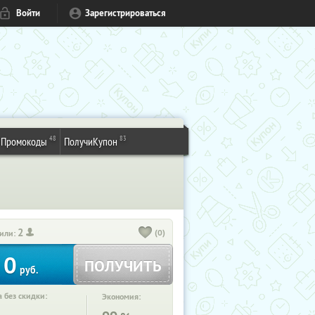
Войти
Зарегистрироваться
48
83
Промокоды
ПолучиКупон
2
(0)
или:
0
ПОЛУЧИТЬ
руб.
 без скидки:
Экономия: