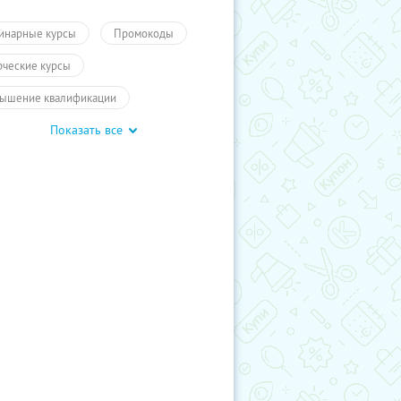
инарные курсы
Промокоды
рческие курсы
ышение квалификации
Показать все
чение
ПолучиКупон
чение
Обучение