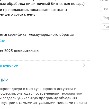
овая обработка пищи, личный бизнес для повара)
ии преподаватель показывает все этапы
Кул
нейшего соуса к нему
Тво
Пов
ется сертификат международного образца
Обу
йте
Обу
бря 2025 включительно
ся купоном
НИИ
кроет двери в мир кулинарного искусства и
рофессии. Благодаря современным технологиям
ы создали уникальную программу, объединяя
ндустрии с самыми актуальными методами подачи