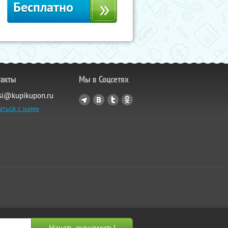
Бесплатно
такты
Мы в Соцсетях
si@kupikupon.ru
аться с нами