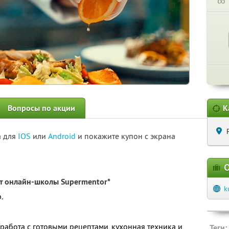
∞
Вопросы по акции
К
а для
IOS
или
Android
и покажите купон с экрана
О
т онлайн-школы Supermentor*
k
.
 (работа с готовыми рецептами, кухонная техника и
Теги: