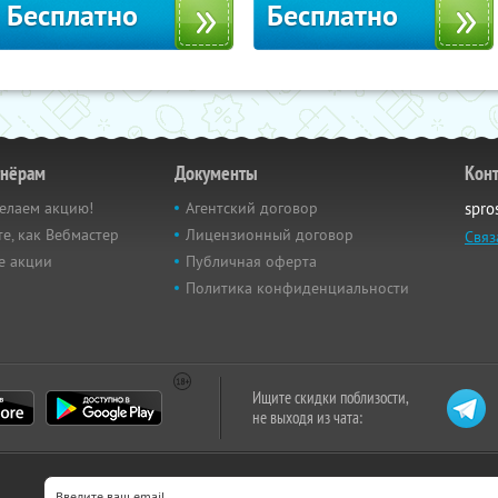
Бесплатно
Бесплатно
тнёрам
Документы
Кон
елаем акцию!
Агентский договор
spro
е, как Вебмастер
Лицензионный договор
Связ
е акции
Публичная оферта
Политика конфиденциальности
Ищите скидки поблизости,
не выходя из чата: