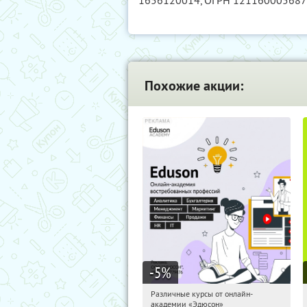
1656120014
, ОГРН 12116000568
Похожие акции:
-5
%
Различные курсы от онлайн-
13:41:40
Получили:
2
академии «Эдюсон»