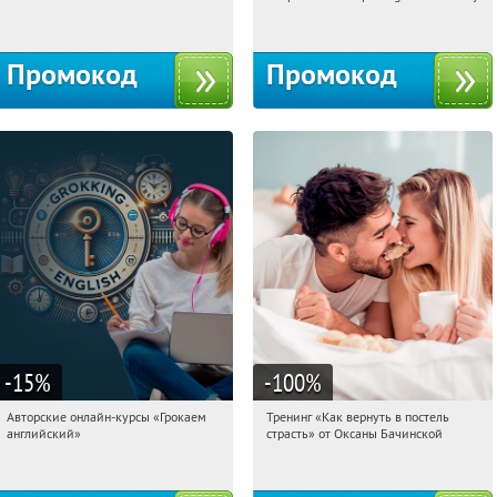
Россия
Россия
Промокод
Промокод
-15
%
-100
%
Авторские онлайн-курсы «Грокаем
Тренинг «Как вернуть в постель
13:41:40
Получили:
4
13:41:40
Получили:
13
английский»
страсть» от Оксаны Бачинской
Россия
Россия