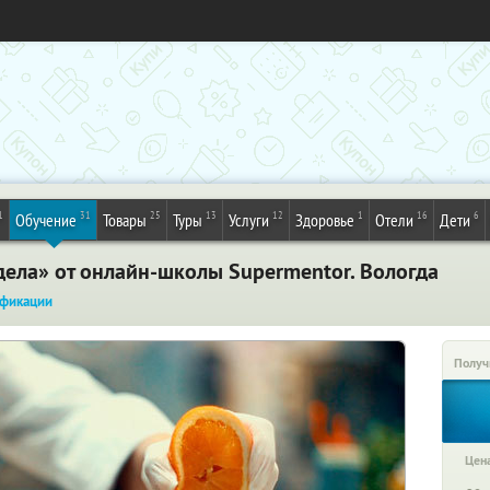
1
31
25
13
12
1
16
6
Обучение
Товары
Туры
Услуги
Здоровье
Отели
Дети
дела» от онлайн-школы Supermentor. Вологда
фикации
Получ
Цена