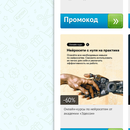
Россия
Промокод
-60
%
Онлайн-курсы по нейросетям от
13:41:40
Получили:
6
академии «Эдюсон»
Москва