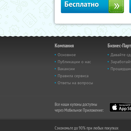
Бесплатно
Компания
Бизнес-Пар
Основное
Давайте сд
Публикации о нас
Заработайт
Вакансии
Прошедши
Правила сервиса
Ответы на вопросы
Все наши купоны доступны
через Мобильное Приложение:
Сэкономьте до 90% при любых покупках