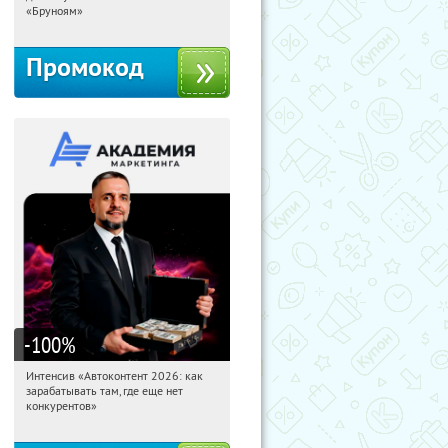
Россия
«Бруноям»
Промокод
-100
%
Интенсив «Автоконтент 2026: как
13:41:40
Получили:
4
зарабатывать там, где еще нет
Россия
конкурентов»